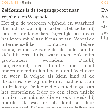
COLUMNS
5 min
CO
•
Zelfkennis is de toegangspoort naar
Ev
Wijsheid en Waarheid.
Al
mag
Het zijn de woorden wijsheid en waarheid
pl
die indruk op mij maakten. Het zette mij
ge
aan tot onderzoeken. Eigenlijk fascineert
bl
het leven mij al van kleins af aan. Vooral de
intermenselijke contacten. Iedere
zondagavond verzamelde de hele familie
zich bij ons thuis, waar toen ook mijn
grootouders woonden. Daarbij
aangetekend, een familie die actief
ondernemend in het leven stond. Veel over
en weer. Ik volgde als klein kind al de
discussies die zij onderling hadden. Hun
uitdrukking. De kleur die eenieder gaf aan
het gesprokene. Ieder op een eigen unieke
manier. De mimiek die er ook steeds bij
hoorde. Ik was er als kind al door