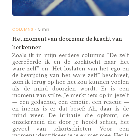
COLUMNS
5 min
•
Het moment van doorzien: de kracht van
herkennen
Zoals ik in mijn eerdere columns “De zelf
gecreëerde ik en de zoektocht naar het
ware zelf” en “Het loslaten van het ego en
de bevrijding van het ware zelf” beschreef,
kom ik terug op hoe het zou kunnen voelen
als de mind doorzien wordt. Er is een
moment van stilte. Je merkt iets op in jezelf
— een gedachte, een emotie, een reactie —
en ineens is er dat besef: Ah, daar is de
mind weer. De irritatie die opkomt, de
onzekerheid die door je hoofd schiet, het
gevoel van tekortschieten. Voor een
moment identificeer je je er niet mee. Het is