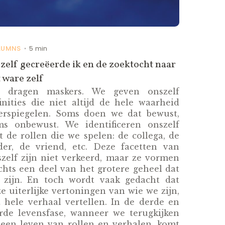
LUMNS
5 min
•
zelf gecreëerde ik en de zoektocht naar
 ware zelf
 dragen maskers. We geven onszelf
inities die niet altijd de hele waarheid
erspiegelen. Soms doen we dat bewust,
ms onbewust. We identificeren onszelf
 de rollen die we spelen: de collega, de
der, de vriend, etc. Deze facetten van
zelf zijn niet verkeerd, maar ze vormen
chts een deel van het grotere geheel dat
j zijn. En toch wordt vaak gedacht dat
e uiterlijke vertoningen van wie we zijn,
 hele verhaal vertellen. In de derde en
erde levensfase, wanneer we terugkijken
 een leven van rollen en verhalen, komt