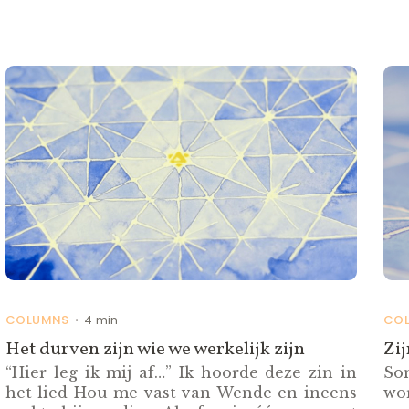
COLUMNS
4 min
CO
•
Het durven zijn wie we werkelijk zijn
Zij
“Hier leg ik mij af…” Ik hoorde deze zin in
So
het lied Hou me vast van Wende en ineens
wo