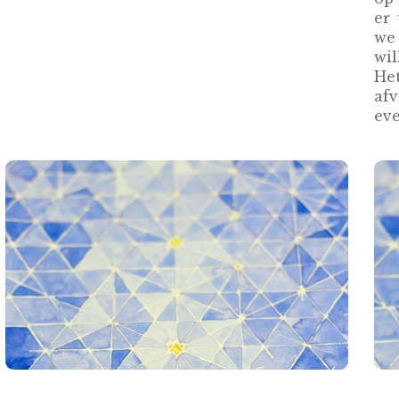
er
we 
wi
He
afv
eve