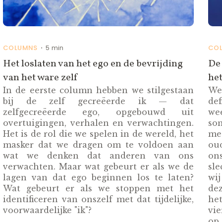
COLUMNS
5 min
CO
•
Het loslaten van het ego en de bevrijding
De 
van het ware zelf
het
In de eerste column hebben we stilgestaan
We
bij de zelf gecreëerde ik — dat
def
zelfgecreëerde ego, opgebouwd uit
we
overtuigingen, verhalen en verwachtingen.
so
Het is de rol die we spelen in de wereld, het
met
masker dat we dragen om te voldoen aan
ou
wat we denken dat anderen van ons
ons
verwachten. Maar wat gebeurt er als we de
sle
lagen van dat ego beginnen los te laten?
wi
Wat gebeurt er als we stoppen met het
dez
identificeren van onszelf met dat tijdelijke,
het
voorwaardelijke "ik"?
vi
op