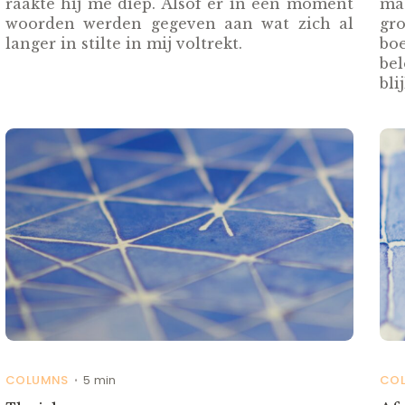
raakte hij me diep. Alsof er in één moment
maa
woorden werden gegeven aan wat zich al
gr
langer in stilte in mij voltrekt.
boe
be
bli
COLUMNS
5 min
CO
•