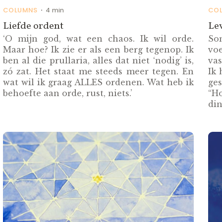
COLUMNS
4 min
CO
•
Liefde ordent
Lev
‘O mijn god, wat een chaos. Ik wil orde.
So
Maar hoe? Ik zie er als een berg tegenop. Ik
vo
ben al die prullaria, alles dat niet ‘nodig’ is,
vas
zó zat. Het staat me steeds meer tegen. En
Ik
wat wil ik graag ALLES ordenen. Wat heb ik
ges
behoefte aan orde, rust, niets.’
“Ho
din