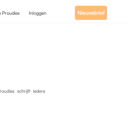
Nieuwsbrief
b Proudies
Inloggen
udies schrijft iedere