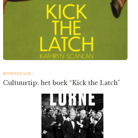
BOEKENCLUB
•
Cultuurtip: het boek “Kick the Latch”