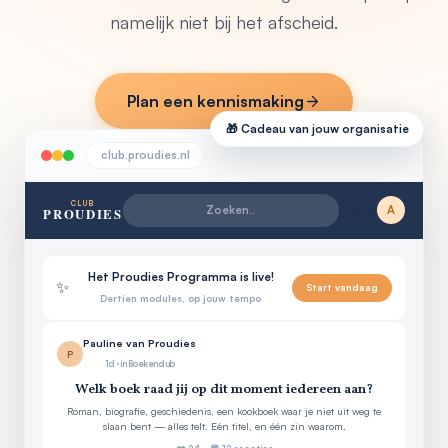
namelijk niet bij het afscheid.
Plan een kennismaking
🎁 Cadeau van jouw organisatie
club.proudies.nl
CLUB
⚙
💬
🔔
A
Zoeken..
PROUDIES
Het Proudies Programma is live!
✨
Start vandaag
Dertien modules, op jouw tempo
Pauline van Proudies
P
1d · in Boekenclub
Welk boek raad jij op dit moment iedereen aan?
Roman, biografie, geschiedenis, een kookboek waar je niet uit weg te
slaan bent — alles telt. Eén titel, en één zin waarom.