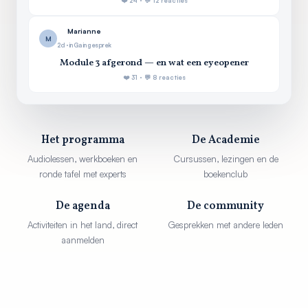
❤️ 24 · 💬 12 reacties
Marianne
M
2d · in Ga in gesprek
Module 3 afgerond — en wat een eyeopener
❤️ 31 · 💬 8 reacties
Het programma
De Academie
Audiolessen, werkboeken en
Cursussen, lezingen en de
ronde tafel met experts
boekenclub
De agenda
De community
Activiteiten in het land, direct
Gesprekken met andere leden
aanmelden