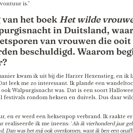
vontuur is.”
g van het boek
Het wilde vrouw
purgisnacht in Duitsland, waar
voetsporen van vrouwen die ooit
rden beschuldigd. Waarom begi
r?
nier kwam ik uit bij die Harzer Hexenstieg, en ik l
Dat leek me zo interessant. Ik plande een wandeltoc
s ook Walpurgisnacht was. Dat is een soort Hallowe
l festivals rondom heksen en duivels. Dus daar wild
ur, en er werd een heksenpop verbrand. Ik raakte e
 realiseerde ik me ineens: ‘
Als ik vierhonderd jaar ge
nd. Dan was het mij ook overkomen, want ik ben een onafha