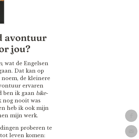
d avontuur
or jou?
n
, wat de Engelsen
gaan. Dat kan op
noem, de kleinere
avontuur ervaren
jd ben ik gaan
bike-
k nog nooit was
en heb ik ook mijn
nen mijn werk.
 dingen proberen te
 tot leven komen: