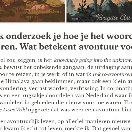
k onderzoek je hoe je het woor
ëren. Wat betekent avontuur vo
pel zou zeggen, is het
knowingly going into the unknow
: bewust het onbekende aangaan, de uitdaging aan
or te reizen, in je werk, of in wat ik
micro-avonturen
 de Himalaya gaan beklimmen, maar ook een klein 
wondering, verrast worden, verfrissing. In coronati
ets en een rugzakje door delen van Nederland waar i
 wandelen in gebieden die nieuw voor me waren. To
ce Goes Wild
opgezet; dat was weer een avontuur bin
ver avontuurlijk leven, op allerlei manieren nieuwe
r kwam ik echt tot leven, merkte ik. Dat gevoel van