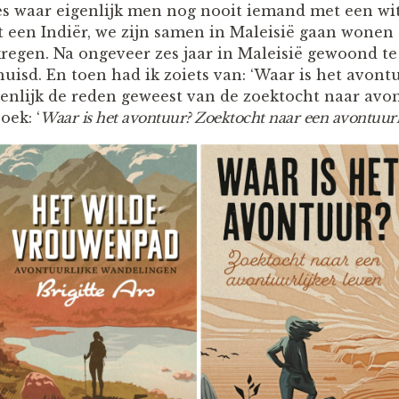
jes waar eigenlijk men nog nooit iemand met een wit
 een Indiër, we zijn samen in Maleisië gaan wonen
regen. Na ongeveer zes jaar in Maleisië gewoond te
uisd. En toen had ik zoiets van: ‘Waar is het avont
igenlijk de reden geweest van de zoektocht naar avo
oek: ‘
Waar is het avontuur? Zoektocht naar een avontuurli