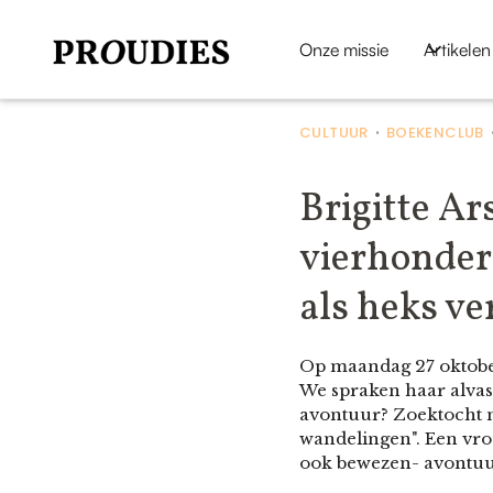
Onze missie
Artikelen
CULTUUR
BOEKENCLUB
•
Brigitte Ar
vierhonderd
als heks ve
Op maandag 27 oktober i
We spraken haar alvast
avontuur? Zoektocht n
wandelingen". Een vrou
ook bewezen- avontuur 