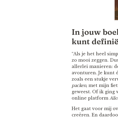
In jouw boe
kunt defini
“Als je het heel sim
zo mooi zeggen. Dus
allerlei manieren: do
avonturen. Je kunt
zoals een stukje ver
packen
, met mijn fi
geweest. Of ik ging
online platform
Ali
Het gaat voor mij o
creëren. En daardoo