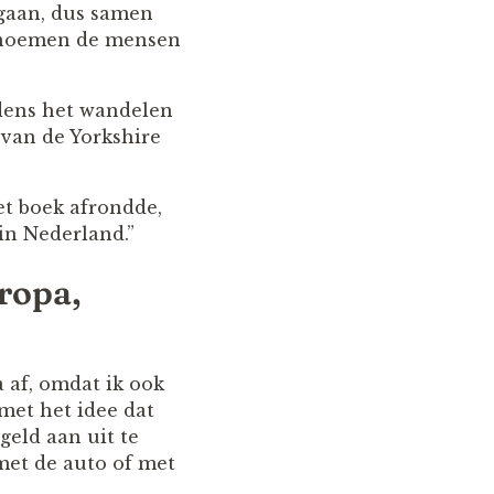
t gaan, dus samen
r noemen de mensen
ijdens het wandelen
d van de Yorkshire
 het boek afrondde,
 in Nederland.”
ropa,
 af, omdat ik ook
 met het idee dat
eld aan uit te
 met de auto of met