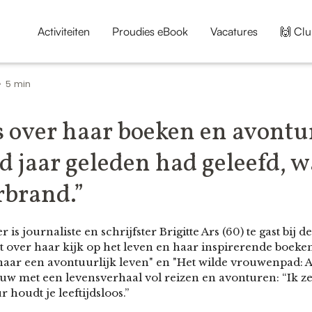
Activiteiten
Proudies eBook
Vacatures
🙌 Clu
5 min
•
s over haar boeken en avontur
 jaar geleden had geleefd, w
rbrand.”
s journaliste en schrijfster Brigitte Ars (60) te gast bij 
 over haar kijk op het leven en haar inspirerende boeken
aar een avontuurlijk leven" en "Het wilde vrouwenpad: A
w met een levensverhaal vol reizen en avonturen: “Ik zeg
houdt je leeftijdsloos.”