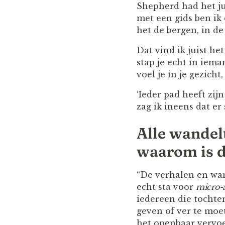
Shepherd had het ju
met een gids ben ik
het de bergen, in d
Dat vind ik juist he
stap je echt in iema
voel je in je gezich
‘Ieder pad heeft zijn
zag ik ineens dat er
Alle wandel
waarom is 
“De verhalen en wan
echt sta voor
micro-
iedereen die tochte
geven of ver te moet
het openbaar vervoer