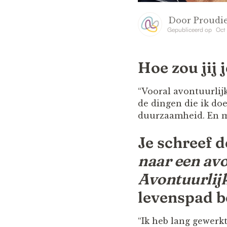
Door
Proudie
Gepubliceerd op
Oct 
Hoe zou jij 
“Vooral avontuurlijk
de dingen die ik do
duurzaamheid. En met
Je schreef d
naar een avo
Avontuurlij
levenspad b
“Ik heb lang gewerkt