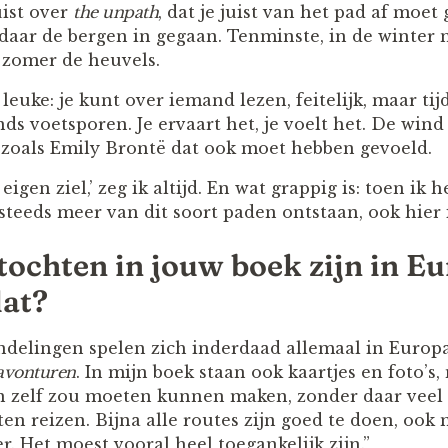
ist over
the unpath
, dat je juist van het pad af moe
 daar de bergen in gegaan. Tenminste, in de winte
e zomer de heuvels.
t leuke: je kunt over iemand lezen, feitelijk, maar t
nds voetsporen. Je ervaart het, je voelt het. De win
t, zoals Emily Brontë dat ook moet hebben gevoeld.
 eigen ziel,’ zeg ik altijd. En wat grappig is: toen ik
 steeds meer van dit soort paden ontstaan, ook hier
tochten in jouw boek zijn in Eu
dat?
delingen spelen zich inderdaad allemaal in Europa
avonturen
. In mijn boek staan ook kaartjes en foto’s,
n zelf zou moeten kunnen maken, zonder daar veel g
en reizen. Bijna alle routes zijn goed te doen, ook
. Het moest vooral heel toegankelijk zijn.”