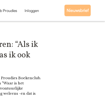
Nieuwsbrief
b Proudies
Inloggen
en: “Als ik
as ik ook
de Proudies Boekenclub.
 "Waar is het
vontuurlijke
 weleens -en dat is