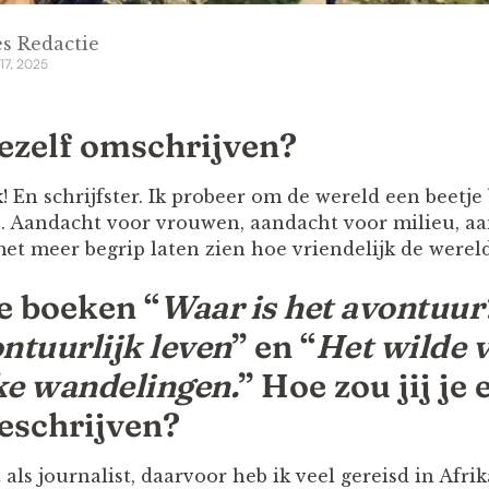
s Redactie
17, 2025
jezelf omschrijven?
! En schrijfster. Ik probeer om de wereld een beetj
e. Aandacht voor vrouwen, aandacht voor milieu, a
 meer begrip laten zien hoe vriendelijk de wereld e
e boeken “
Waar is het avontuur
ntuurlijk leven
” en “
Het wilde 
ke wandelingen.
” Hoe zou jij je 
eschrijven?
 als journalist, daarvoor heb ik veel gereisd in Afri