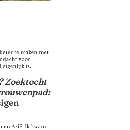
e beter te maken met
andacht voor
igenlijk is.“
? Zoektocht
vrouwenpad:
eigen
ka en Azië. Ik kwam