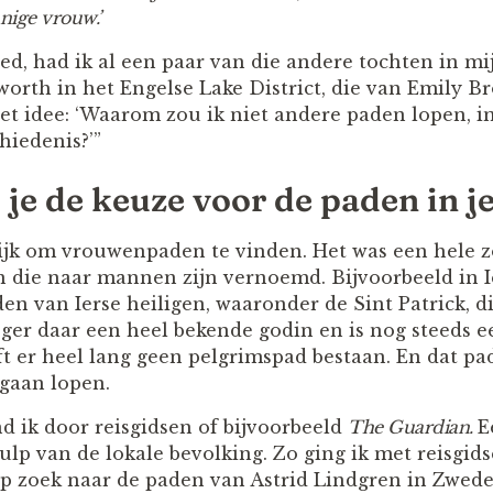
nige vrouw.’
ed, had ik al een paar van die andere tochten in mi
rth in het Engelse Lake District, die van Emily Br
het idee: ‘Waarom zou ik niet andere paden lopen, i
hiedenis?’”
je de keuze voor de paden in j
ijk om vrouwenpaden te vinden. Het was een hele z
n die naar mannen zijn vernoemd. Bijvoorbeeld in I
den van Ierse heiligen, waaronder de Sint Patrick, di
ger daar een heel bekende godin en is nog steeds e
t er heel lang geen pelgrimspad bestaan. En dat pad
 gaan lopen.
 ik door reisgidsen of bijvoorbeeld
The Guardian.
E
lp van de lokale bevolking. Zo ging ik met reisgids
p zoek naar de paden van Astrid Lindgren in Zwed