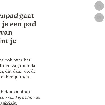
enpad
gaat
 je een pad
 van
nt je
as ook over het
ht en zag toen dat
en, dat daar wordt
e ik mijn tocht
r helemaal door
leden had geleefd, was
nkelijke,