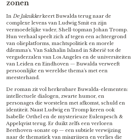
zonen
In
De Jaknikker
keert Buwalda terug naar de
complexe levens van Ludwig Smit en zijn
vermoedelijke vader, Shell-topman Johan Tromp.
Hun verhaal speelt zich af tegen een achtergrond
van olieplatforms, machtspolitiek en morele
dilemma’s. Van Sakhalin Island in Siberië tot de
vergaderzalen van Los Angeles en de universiteiten
van Leiden en Eindhoven — Buwalda verweeft
persoonlijke en wereldse thema’s met een
meesterhand.
De roman zit vol herkenbare Buwalda-elementen:
intellectuele dialogen, zwarte humor, en
personages die worstelen met afkomst, schuld en
identiteit. Naast Ludwig en Tromp keren ook
Isabelle Orthel en de mysterieuze Eulenpesch &
Appelqvist terug. Er duikt zelfs een verloren
Beethoven-sonate op — een subtiele verwijzing
naar de thematiek van misgrijpen en verlies die