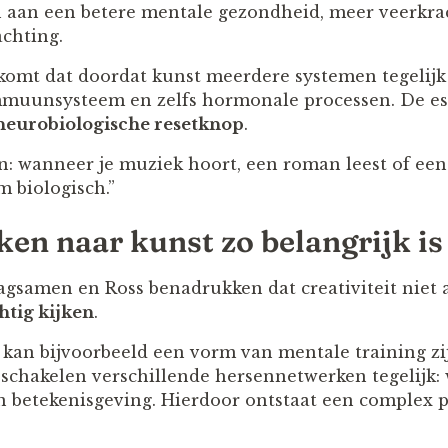
en aan een betere mentale gezondheid, meer veerkra
chting.
komt dat doordat kunst meerdere systemen tegelijk 
mmuunsysteem en zelfs hormonale processen. De es
neurobiologische resetknop
.
ven: wanneer je muziek hoort, een roman leest of een 
m biologisch.”
en naar kunst zo belangrijk is
agsamen en Ross benadrukken dat creativiteit niet a
tig kijken
.
an bijvoorbeeld een vorm van mentale training zi
 schakelen verschillende hersennetwerken tegelijk
 betekenisgeving. Hierdoor ontstaat een complex pr