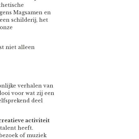
thetische
olgens Magsamen en
een schilderij, het
 onze
t niet alleen
nlijke verhalen van
dooi voor wat zij een
elfsprekend deel
reatieve activiteit
talent heeft.
mbezoek of muziek