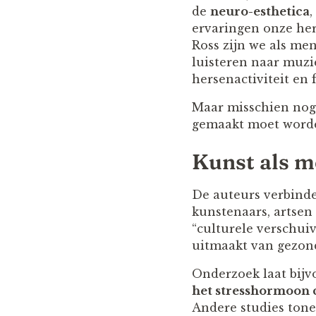
de
neuro-esthetica
,
ervaringen onze he
Ross zijn we als men
luisteren naar muzi
hersenactiviteit en f
Maar misschien nog 
gemaakt moet word
Kunst als m
De auteurs verbinde
kunstenaars, artsen 
“culturele verschui
uitmaakt van gezond
Onderzoek laat bijv
het stresshormoon c
Andere studies ton