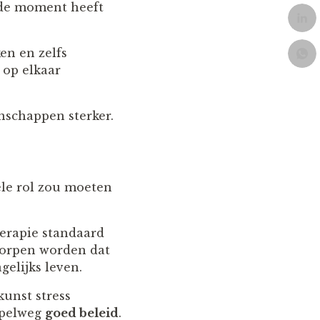
lde moment heeft
en en zelfs
 op elkaar
nschappen sterker.
ele rol zou moeten
erapie standaard
worpen worden dat
elijks leven.
kunst stress
impelweg
goed beleid
.