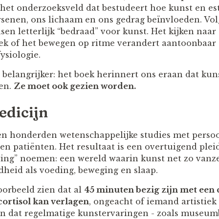
 het onderzoeksveld dat bestudeert hoe kunst en es
rsenen, ons lichaam en ons gedrag beïnvloeden. V
sen letterlijk “bedraad” voor kunst. Het kijken naar 
ek of het bewegen op ritme verandert aantoonbaar
ysiologie.
belangrijker: het boek herinnert ons eraan dat kuns
en.
Ze moet ook gezien worden.
edicijn
n honderden wetenschappelijke studies met persoo
en patiënten. Het resultaat is een overtuigend plei
ving” noemen: een wereld waarin kunst net zo vanz
heid als voeding, beweging en slaap.
oorbeeld zien dat al
45 minuten bezig zijn met een c
ortisol kan verlagen
, ongeacht of iemand artistiek 
en dat regelmatige kunstervaringen - zoals museu