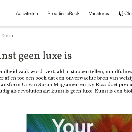
Activiteiten
Proudies eBook
Vacatures
🙌 Clu
5 min
•
st geen luxe is
ondheid vaak wordt vertaald in stappen tellen, mindfulne
er af en toe een boek dat een onverwachte bron van welzi
Transform Us van Susan Magsamen en Ivy Ross doet precie
udig als revolutionair: kunst is geen luxe. Kunst is een b