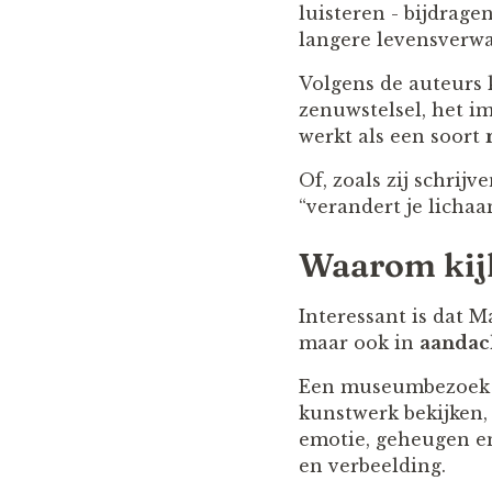
luisteren - bijdrag
langere levensverwa
Volgens de auteurs 
zenuwstelsel, het i
werkt als een soort
Of, zoals zij schrij
“verandert je lichaa
Waarom kijk
Interessant is dat M
maar ook in
aandach
Een museumbezoek k
kunstwerk bekijken,
emotie, geheugen en
en verbeelding.