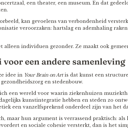
oncertzaal, een theater, een museum. En dat gedee
ten.
orbeeld, kan gevoelens van verbondenheid versterk
onisatie veroorzaken: hartslag en ademhaling raken
t alleen individuen gezonder. Ze maakt ook gemee
i voor een andere samenleving
ze idee in
Your Brain on Art
is dat kunst een structur
, gezondheidszorg en stedenbouw.
zich een wereld voor waarin ziekenhuizen muziekth
dagelijks kunstintegratie hebben en steden zo ont
tiek een vanzelfsprekend onderdeel zijn van het dag
sch, maar hun argument is verrassend praktisch: als 
evordert en sociale cohesie versterkt, dan is het s