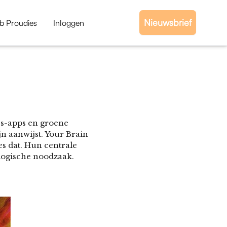
Nieuwsbrief
b Proudies
Inloggen
ss-apps en groene
jn aanwijst. Your Brain
s dat. Hun centrale
iologische noodzaak.