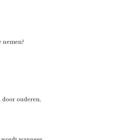
te nemen?
n door ouderen,
de wordt wanneer