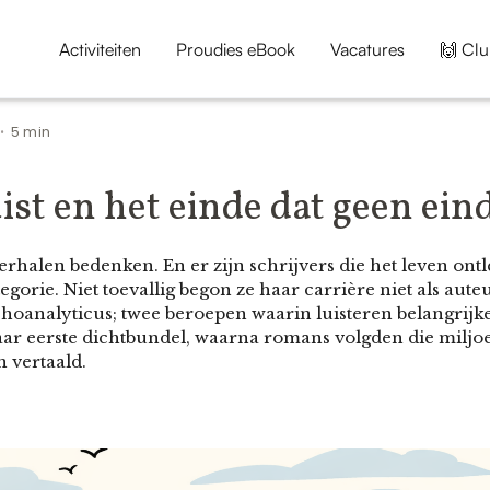
Activiteiten
Proudies eBook
Vacatures
🙌 Clu
5 min
•
t en het einde dat geen eind
 verhalen bedenken. En er zijn schrijvers die het leven on
ategorie. Niet toevallig begon ze haar carrière niet als aute
hoanalyticus; twee beroepen waarin luisteren belangrijke
ar eerste dichtbundel, waarna romans volgden die miljoe
n vertaald.