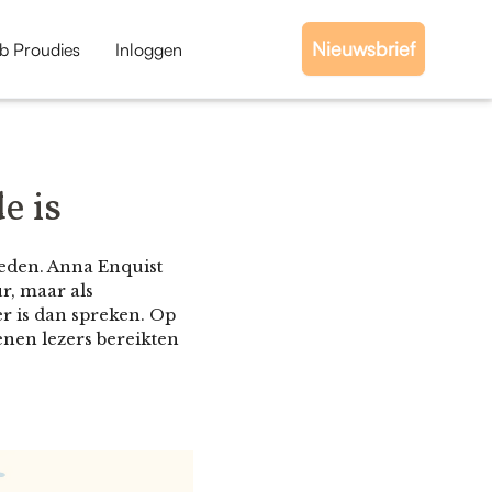
Nieuwsbrief
b Proudies
Inloggen
e is
tleden. Anna Enquist
ur, maar als
r is dan spreken. Op
nen lezers bereikten