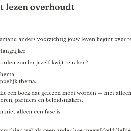
et lezen overhoudt
 iemand anders voorzichtig jouw leven begint over 
langrijker:
orden zonder jezelf kwijt te raken?
 thema.
ppelijk thema.
it een boek dat gelezen moet worden — niet allee
deren, partners en beleidsmakers.
niet alleen een fase is.
 misschien wel als geen ander hoe ingewikkeld lief