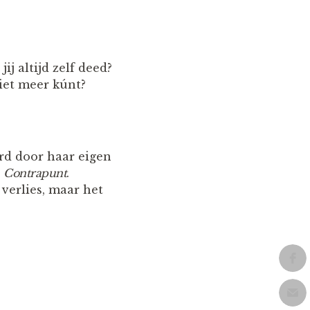
j altijd zelf deed?
iet meer kúnt?
erd door haar eigen
n
Contrapunt
.
 verlies, maar het