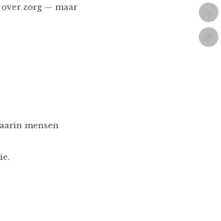
s over zorg — maar
waarin mensen
ie.