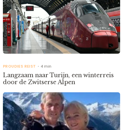
PROUDIES REIST
4 min
•
Langzaam naar Turijn, een winterreis
door de Zwitserse Alpen