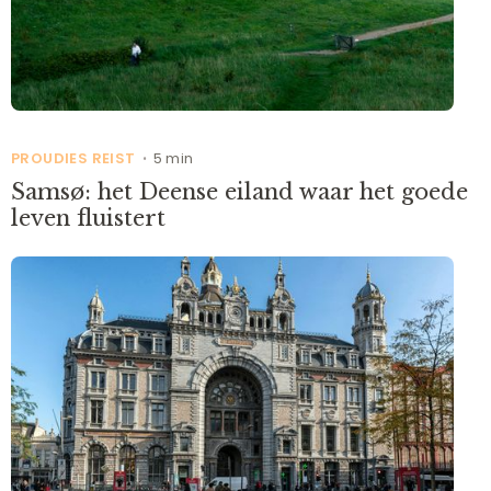
PROUDIES REIST
5 min
•
Samsø: het Deense eiland waar het goede
leven fluistert