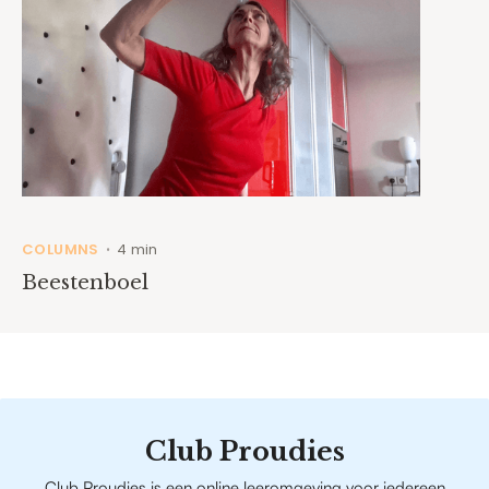
COLUMNS
4 min
•
Beestenboel
Club Proudies
Club Proudies is een online leeromgeving voor iedereen