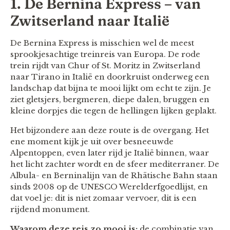
1. De Bernina Express – van
Zwitserland naar Italië
De Bernina Express is misschien wel de meest
sprookjesachtige treinreis van Europa. De rode
trein rijdt van Chur of St. Moritz in Zwitserland
naar Tirano in Italië en doorkruist onderweg een
landschap dat bijna te mooi lijkt om echt te zijn. Je
ziet gletsjers, bergmeren, diepe dalen, bruggen en
kleine dorpjes die tegen de hellingen lijken geplakt.
Het bijzondere aan deze route is de overgang. Het
ene moment kijk je uit over besneeuwde
Alpentoppen, even later rijd je Italië binnen, waar
het licht zachter wordt en de sfeer mediterraner. De
Albula- en Berninalijn van de Rhätische Bahn staan
sinds 2008 op de UNESCO Werelderfgoedlijst, en
dat voel je: dit is niet zomaar vervoer, dit is een
rijdend monument.
Waarom deze reis zo mooi is:
de combinatie van