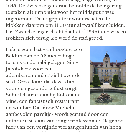
1645. De Zweedse generaal beloofde de belegering
te staken als Brno niet vóór het middaguur was
ingenomen. De uitgeputte inwoners lieten de
klokken daarom om 11:00 uur al twaalf keer luiden.
Het Zweedse leger dacht dat het al 12:00 uur was en
trokken zich terug. Zo werd de stad gered.
Heb je geen last van hoogtevrees?
Beklim dan de 92 meter hoge
toren van de nabijgelegen Sint-
Jacobskerk voor een
adembenemend uitzicht over de
stad. Grote kans dat deze klim
voor een gezonde eetlust zorgt.
Schuif daarna aan bij Kohout na
Víně, een fantastisch restaurant
en wijnbar. Dit -door Michelin
aanbevolen pareltje- wordt gerund door een
enthousiast team van jonge professionals. Ik genoot
hier van een verfijnde viergangenlunch van hoog