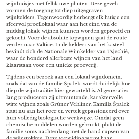
wijnhuisjes met felblauwe plinten. Deze gevels
vormen de toegang tot diep uitgegraven
wijnkelders. Tegenwoordig herbergt elk huisje een
sfeervol proeflokaal waar aan het eind van de
middag lokale wijnen kunnen worden geproefd en
gekocht. Voor de absolute topwijnen gaat de route
verder naar Valtice. In de kelders van het kasteel
bevindt zich de Nationale Wijnkelder van Tsjechië,
waar de honderd allerbeste wijnen van het land
klaarstaan voor een unieke proeverij.
Tijdens een bezoek aan een lokaal wijndomein,
zoals dat van de familie Špalek, wordt duidelijk hoe
diep de wijntraditie hier geworteld is. Al generaties
lang produceren zij uitmuntende, karaktervolle
witte wijnen zoals Grüner Veltliner. Kamilla Špalek
staat nu aan het roer en vertelt gepassioneerd over
hun volledig biologische werkwijze. Omdat geen
chemische middelen worden gebruikt, plukt de
familie soms nachtenlang met de hand rupsen van
de wijnstokken. Deze toewijding werpt haar