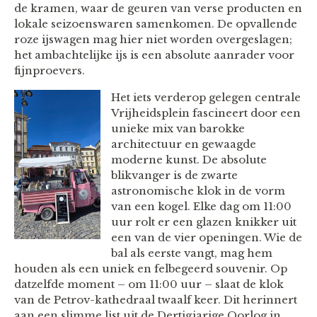
de kramen, waar de geuren van verse producten en
lokale seizoenswaren samenkomen. De opvallende
roze ijswagen mag hier niet worden overgeslagen;
het ambachtelijke ijs is een absolute aanrader voor
fijnproevers.
Het iets verderop gelegen centrale
Vrijheidsplein fascineert door een
unieke mix van barokke
architectuur en gewaagde
moderne kunst. De absolute
blikvanger is de zwarte
astronomische klok in de vorm
van een kogel. Elke dag om 11:00
uur rolt er een glazen knikker uit
een van de vier openingen. Wie de
bal als eerste vangt, mag hem
houden als een uniek en felbegeerd souvenir. Op
datzelfde moment – om 11:00 uur – slaat de klok
van de Petrov-kathedraal twaalf keer. Dit herinnert
aan een slimme list uit de Dertigjarige Oorlog in