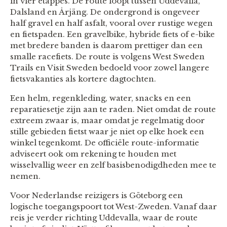
in vier etappes. De route loopt tussen Uddevalla,
Dalsland en Årjäng. De ondergrond is ongeveer
half gravel en half asfalt, vooral over rustige wegen
en fietspaden. Een gravelbike, hybride fiets of e-bike
met bredere banden is daarom prettiger dan een
smalle racefiets. De route is volgens West Sweden
Trails en Visit Sweden bedoeld voor zowel langere
fietsvakanties als kortere dagtochten.
Een helm, regenkleding, water, snacks en een
reparatiesetje zijn aan te raden. Niet omdat de route
extreem zwaar is, maar omdat je regelmatig door
stille gebieden fietst waar je niet op elke hoek een
winkel tegenkomt. De officiële route-informatie
adviseert ook om rekening te houden met
wisselvallig weer en zelf basisbenodigdheden mee te
nemen.
Voor Nederlandse reizigers is Göteborg een
logische toegangspoort tot West-Zweden. Vanaf daar
reis je verder richting Uddevalla, waar de route