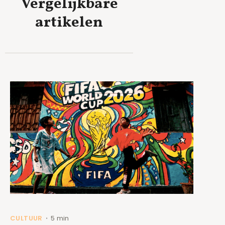
Vergelijkbare
artikelen
CULTUUR
5 min
•