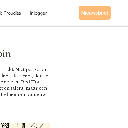
Nieuwsbrief
b Proudies
Inloggen
bin
trekt. Niet per se om
eef, ik creëer, ik doe
 Adele en Red Hot
 geen talent, maar een
ns helpen om opnieuw