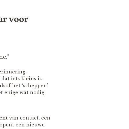
ar voor
ne.”
erinnering.
at iets kleins is.
lsof het ‘scheppen’
et enige wat nodig
ent van contact, een
f opent een nieuwe