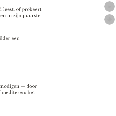
 leest, of probeert
ven in zijn puurste
hilder een
uitnodigen — door
f mediteren: het