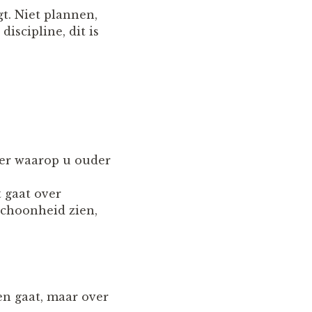
t. Niet plannen,
iscipline, dit is
ier waarop u ouder
t gaat over
schoonheid zien,
en gaat, maar over