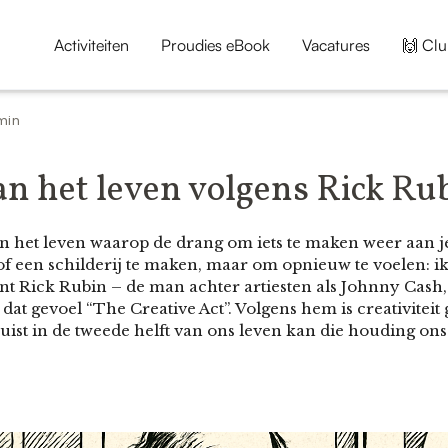
Activiteiten
Proudies eBook
Vacatures
🙌 Clu
min
an het leven volgens Rick Ru
 het leven waarop de drang om iets te maken weer aan je 
of een schilderij te maken, maar om opnieuw te voelen: ik l
t Rick Rubin – de man achter artiesten als Johnny Cash,
dat gevoel “The Creative Act”. Volgens hem is creativiteit
juist in de tweede helft van ons leven kan die houding o