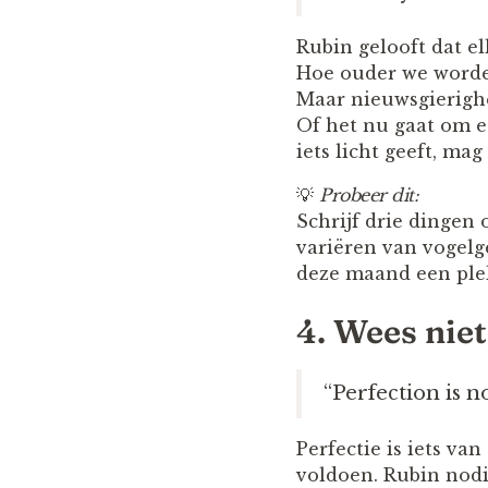
Rubin gelooft dat e
Hoe ouder we worden
Maar nieuwsgierighei
Of het nu gaat om e
iets licht geeft, mag
💡
Probeer dit:
Schrijf drie dingen o
variëren van vogelg
deze maand een plek
4. Wees nie
“Perfection is no
Perfectie is iets va
voldoen. Rubin nodi