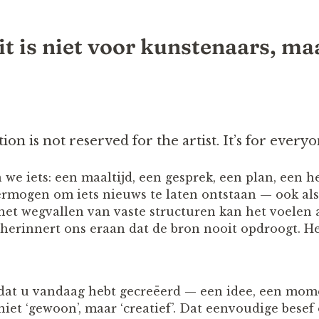
eit is niet voor kunstenaars, ma
ion is not reserved for the artist. It’s for everyo
we iets: een maaltijd, een gesprek, een plan, een h
vermogen om iets nieuws te laten ontstaan — ook als d
het wegvallen van vaste structuren kan het voelen a
n herinnert ons eraan dat de bron nooit opdroogt. H
ts dat u vandaag hebt gecreëerd — een idee, een mom
niet ‘gewoon’, maar ‘creatief’. Dat eenvoudige bese