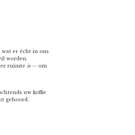
 wat er écht in ons
wil worden.
t er ruimte
is
— om
ochtends uw koffie
ebt gehoord.