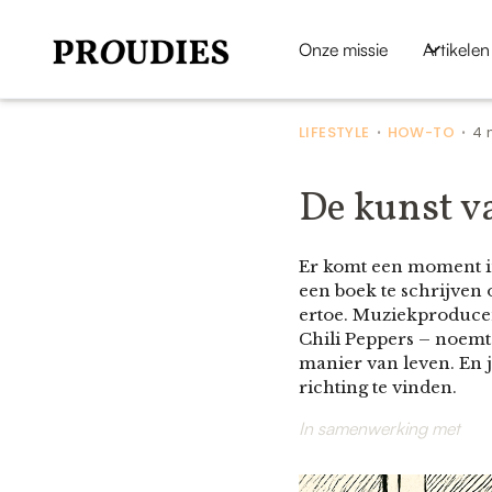
Onze missie
Artikelen
LIFESTYLE
HOW-TO
4 
•
•
De kunst v
Er komt een moment in
een boek te schrijven 
ertoe. Muziekproducen
Chili Peppers – noemt 
manier van leven. En 
richting te vinden.
In samenwerking met