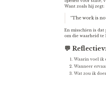
openen
: voor stilte,
Want zoals hij zegt:
“The work is not
En misschien is dat 
om die waarheid te 
💬
Reflectiev
Waarin voel ik 
Wanneer ervaar 
Wat zou ik doen