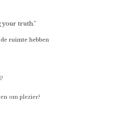
 your truth.”
jk de ruimte hebben
d?
een om plezier?