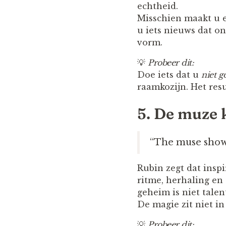
echtheid.
Misschien maakt u ee
u iets nieuws dat on
vorm.
💡
Probeer dit:
Doe iets dat u
niet g
raamkozijn. Het resu
5. De muze 
“The muse show
Rubin zegt dat insp
ritme, herhaling en
geheim is niet talen
De magie zit niet in
💡
Probeer dit: