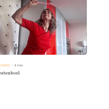
LUMNS
4 min
•
estenboel