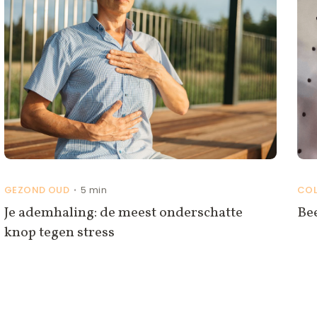
GEZOND OUD
5 min
CO
•
Je ademhaling: de meest onderschatte
Be
knop tegen stress