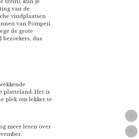
 trein), kun je
ting van de
sche vindplaatsen
kennen van Pompeii
ege de grote
l bezoekers, dus
kwekkende
 platteland. Het is
e plek om lekker te
nog meer leren over
ovember.