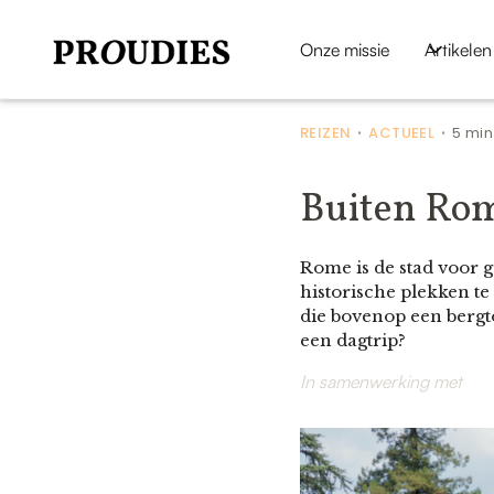
Onze missie
Artikelen
REIZEN
ACTUEEL
5 min
•
•
Buiten Rom
Rome is de stad voor g
historische plekken te
die bovenop een bergt
een dagtrip?
In samenwerking met