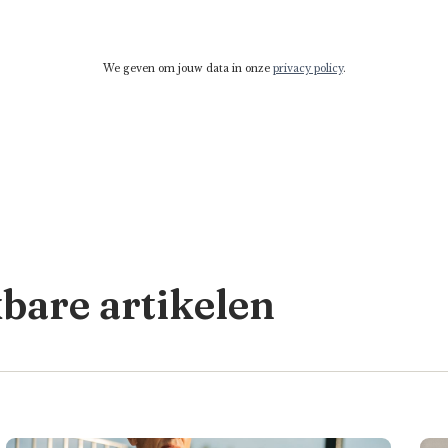
We geven om jouw data in onze
privacy policy
.
kbare artikelen