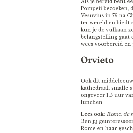
Als je bereid bent e
Pompeii bezoeken, d
Vesuvius in 79 na C
ter wereld en biedt
kun je de vulkaan z
belangstelling gaat
wees voorbereid en p
Orvieto
Ook dit middeleeuws
kathedraal, smalle s
ongeveer 1,5 uur va
lunchen.
Lees ook:
Rome: de st
Ben jij geïnteressee
Rome en haar geschi