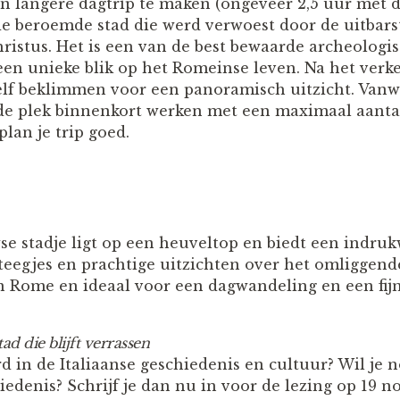
en langere dagtrip te maken (ongeveer 2,5 uur met de
e beroemde stad die werd verwoest door de uitbars
hristus. Het is een van de best bewaarde archeologi
 een unieke blik op het Romeinse leven. Na het ver
elf beklimmen voor een panoramisch uitzicht. Vanw
 de plek binnenkort werken met een maximaal aanta
lan je trip goed.
e stadje ligt op een heuveltop en biedt een indru
teegjes en prachtige uitzichten over het omliggende
n Rome en ideaal voor een dagwandeling en een fijn
ad die blijft verrassen
rd in de Italiaanse geschiedenis en cultuur? Wil je 
edenis? Schrijf je dan nu in voor de lezing op 19 n