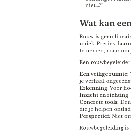
niet...?”
Wat kan een
Rouw is geen lineair
uniek. Precies daar
te nemen, maar om j
Een rouwbegeleider 
Een veilige ruimte:
je verhaal ongecens
Erkenning
: Voor ho
Inzicht en richting
:
Concrete tools:
Denk
die je helpen ontla
Perspectief:
Niet om 
Rouwbegeleiding is 