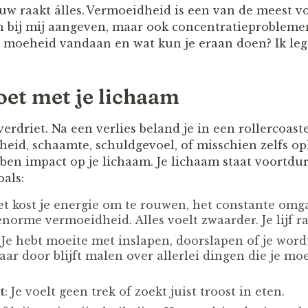
Rouw raakt álles. Vermoeidheid is een van de meest
 bij mij aangeven, maar ook concentratieproblemen 
 moeheid vandaan en wat kun je eraan doen? Ik leg
et met je lichaam
verdriet. Na een verlies beland je in een rollercoast
sheid, schaamte, schuldgevoel, of misschien zelfs o
ben impact op je lichaam. Je lichaam staat voortdur
als:
t kost je energie om te rouwen, het constante omg
enorme vermoeidheid. Alles voelt zwaarder. Je lijf r
Je hebt moeite met inslapen, doorslapen of je word
ar door blijft malen over allerlei dingen die je mo
t
: Je voelt geen trek of zoekt juist troost in eten.