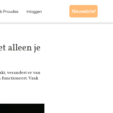
Nieuwsbrief
b Proudies
Inloggen
t alleen je
kt, verandert er van
en functioneert. Vaak