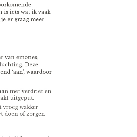
 voorkomende
is iets wat ik vaak
 je er graag meer
er van emoties;
pluchting. Deze
end ‘aan’, waardoor
aan met verdriet en
aakt uitgeput.
t vroeg wakker
et doen of zorgen