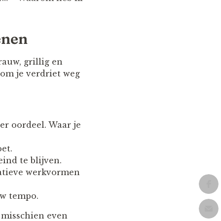
enen
rauw, grillig en
 om je verdriet weg
er oordeel. Waar je
et.
nd te blijven.
eatieve werkvormen
ouw tempo.
t misschien even