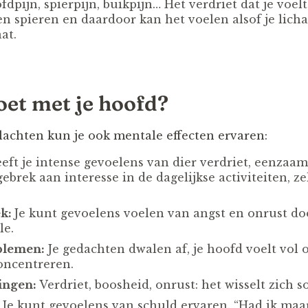
dpijn, spierpijn, buikpijn… Het verdriet dat je voelt 
 spieren en daardoor kan het voelen alsof je lich
at.
et met je hoofd?
klachten kun je ook mentale effecten ervaren:
ft je intense gevoelens van dier verdriet, eenzaa
brek aan interesse in de dagelijkse activiteiten, zel
ek:
Je kunt gevoelens voelen van angst en onrust doo
le.
blemen:
Je gedachten dwalen af, je hoofd voelt vol of
concentreren.
ingen:
Verdriet, boosheid, onrust: het wisselt zich 
:
Je kunt gevoelens van schuld ervaren. “Had ik ma