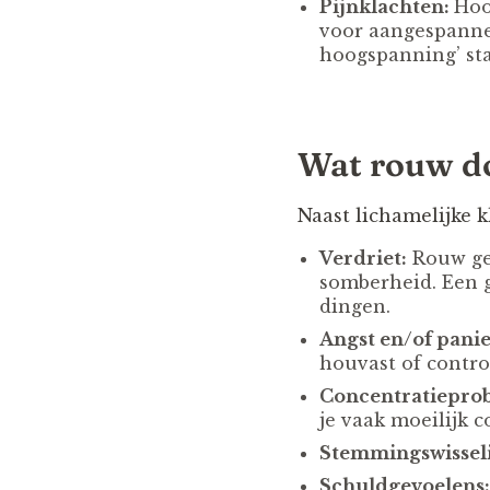
Pijnklachten:
Hoof
voor aangespannen
hoogspanning’ sta
Wat rouw do
Naast lichamelijke 
Verdriet:
Rouw gee
somberheid. Een ge
dingen.
Angst en/of pani
houvast of contro
Concentratiepro
je vaak moeilijk 
Stemmingswissel
Schuldgevoelens