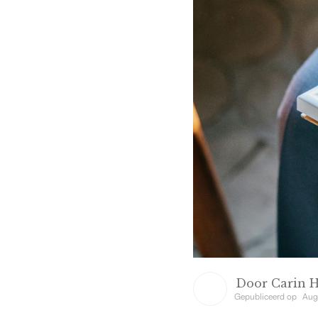
Door
Carin 
Gepubliceerd op
Aug