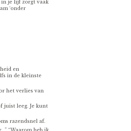
in je lijf zorgt vaak
aam ‘onder
mheid en
fs in de kleinste
r het verlies van
 juist leeg. Je kunt
soms razendsnel af.
ar…” “Waarom heb ik