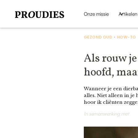
Onze missie
Artikelen
GEZOND OUD
HOW-TO
•
Als rouw je
hoofd, maar
Wanneer je een dierba
alles. Niet alleen in j
hoor ik cliënten zegge
In samenwerking met