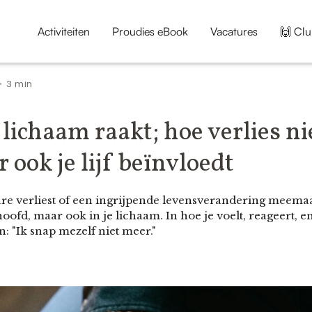
Activiteiten
Proudies eBook
Vacatures
🙌 Clu
3 min
•
 lichaam raakt; hoe verlies nie
 ook je lijf beïnvloedt
re verliest of een ingrijpende levensverandering meemaa
e hoofd, maar ook in je lichaam. In hoe je voelt, reageert, 
n: "Ik snap mezelf niet meer."