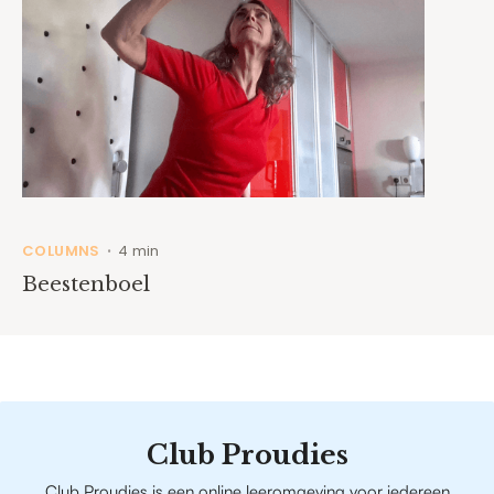
COLUMNS
4 min
•
Beestenboel
Club Proudies
Club Proudies is een online leeromgeving voor iedereen