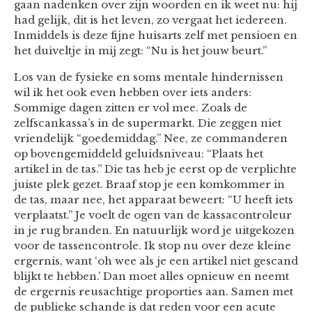
gaan nadenken over zijn woorden en ik weet nu: hij
had gelijk, dit is het leven, zo vergaat het iedereen.
Inmiddels is deze fijne huisarts zelf met pensioen en
het duiveltje in mij zegt: “Nu is het jouw beurt.”
Los van de fysieke en soms mentale hindernissen
wil ik het ook even hebben over iets anders:
Sommige dagen zitten er vol mee. Zoals de
zelfscankassa’s in de supermarkt. Die zeggen niet
vriendelijk “goedemiddag.” Nee, ze commanderen
op bovengemiddeld geluidsniveau: “Plaats het
artikel in de tas.” Die tas heb je eerst op de verplichte
juiste plek gezet. Braaf stop je een komkommer in
de tas, maar nee, het apparaat beweert: “U heeft iets
verplaatst.” Je voelt de ogen van de kassacontroleur
in je rug branden. En natuurlijk word je uitgekozen
voor de tassencontrole. Ik stop nu over deze kleine
ergernis, want ‘oh wee als je een artikel niet gescand
blijkt te hebben.’ Dan moet alles opnieuw en neemt
de ergernis reusachtige proporties aan. Samen met
de publieke schande is dat reden voor een acute