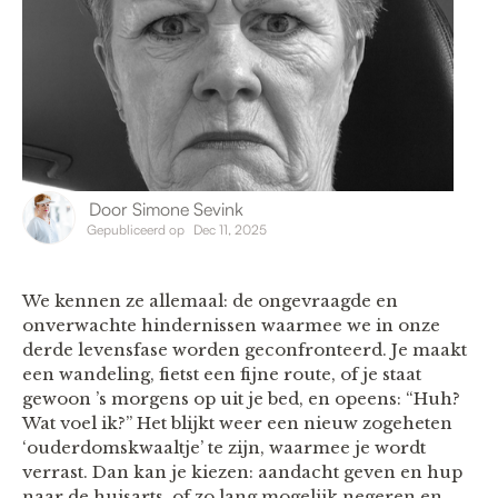
Door
Simone Sevink
Gepubliceerd op
Dec 11, 2025
We kennen ze allemaal: de ongevraagde en
onverwachte hindernissen waarmee we in onze
derde levensfase worden geconfronteerd. Je maakt
een wandeling, fietst een fijne route, of je staat
gewoon ’s morgens op uit je bed, en opeens: “Huh?
Wat voel ik?” Het blijkt weer een nieuw zogeheten
‘ouderdomskwaaltje’ te zijn, waarmee je wordt
verrast. Dan kan je kiezen: aandacht geven en hup
naar de huisarts, of zo lang mogelijk negeren en