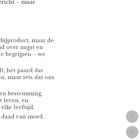
ericht – maar
 bijproduct, maar de
nd over angst en
te begrijpen – we
ft, het paard dat
en, maar iets dat ons
 een bestemming,
t leven, en
lke leeftijd.
en daad van moed.