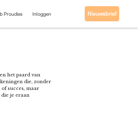
Nieuwsbrief
b Proudies
Inloggen
s en het paard van
ekeningen die, zonder
 of succes, maar
die je eraan