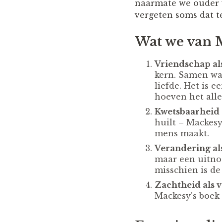
naarmate we ouder wo
vergeten soms dat t
Wat we van 
Vriendschap al
kern. Samen wa
liefde. Het is 
hoeven het all
Kwetsbaarheid a
huilt – Mackesy
mens maakt.
Verandering als
maar een uitnod
misschien is de
Zachtheid als v
Mackesy’s boek i