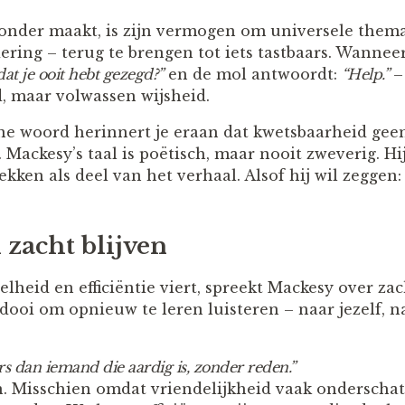
onder maakt, is zijn vermogen om universele thema’
ring – terug te brengen tot iets tastbaars. Wanneer
at je ooit hebt gezegd?”
en de mol antwoordt:
“Help.”
– 
d, maar volwassen wijsheid.
ne woord herinnert je eraan dat kwetsbaarheid geen
ackesy’s taal is poëtisch, maar nooit zweverig. Hij 
ekken als deel van het verhaal. Alsof hij wil zeggen:
 zacht blijven
elheid en efficiëntie viert, spreekt Mackesy over za
idooi om opnieuw te leren luisteren – naar jezelf, 
rs dan iemand die aardig is, zonder reden.”
en. Misschien omdat vriendelijkheid vaak onderschat