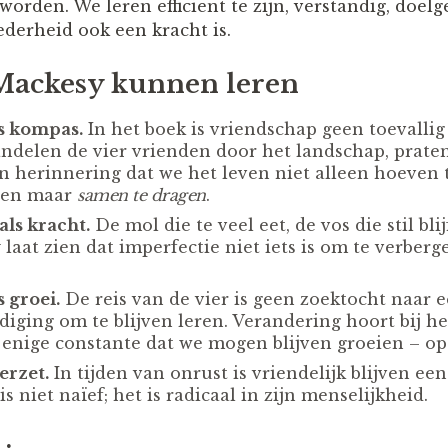
rden. We leren efficiënt te zijn, verstandig, doelg
ederheid ook een kracht is.
Mackesy kunnen leren
s kompas.
In het boek is vriendschap geen toevallig
ndelen de vier vrienden door het landschap, prate
een herinnering dat we het leven niet alleen hoeven 
een maar
samen te dragen
.
ls kracht.
De mol die te veel eet, de vos die stil blij
 laat zien dat imperfectie niet iets is om te verberg
 groei.
De reis van de vier is geen zoektocht naar
iging om te blijven leren. Verandering hoort bij he
 enige constante dat we mogen blijven groeien – op e
erzet.
In tijden van onrust is vriendelijk blijven e
s niet naïef; het is radicaal in zijn menselijkheid.