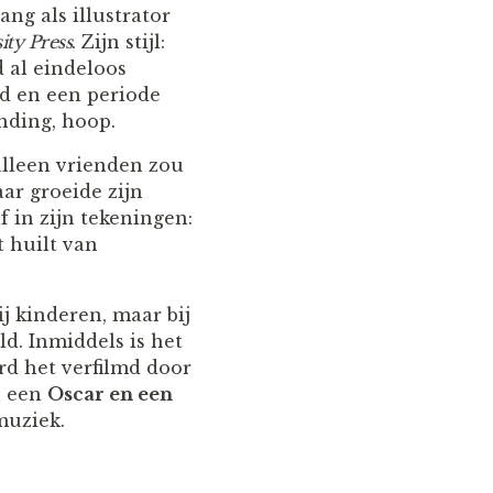
ng als illustrator
ity Press
. Zijn stijl:
d al eindeloos
nd en een periode
inding, hoop.
 alleen vrienden zou
aar groeide zijn
 in zijn tekeningen:
t huilt van
j kinderen, maar bij
d. Inmiddels is het
erd het verfilmd door
n een
Oscar en een
muziek.