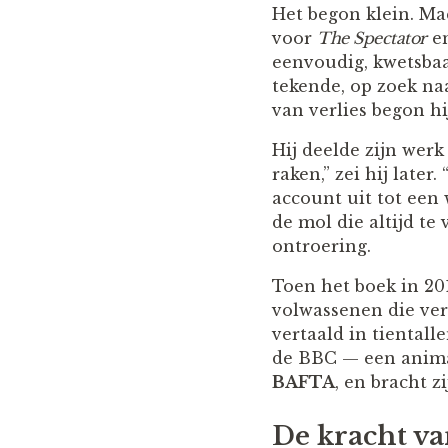
Het begon klein. Mac
voor
The Spectator
en
eenvoudig, kwetsbaar
tekende, op zoek na
van verlies begon hi
Hij deelde zijn werk
raken,” zei hij late
account uit tot een
de mol die altijd te
ontroering.
Toen het boek in 20
volwassenen die ver
vertaald in tientall
de BBC — een anima
BAFTA
, en bracht 
De kracht v