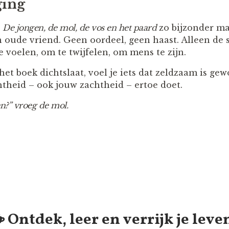
ging
t
De jongen, de mol, de vos en het paard
zo bijzonder maa
oude vriend. Geen oordeel, geen haast. Alleen de st
e voelen, om te twijfelen, om mens te zijn.
 het boek dichtslaat, voel je iets dat zeldzaam is gew
theid – ook jouw zachtheid – ertoe doet.
en?” vroeg de mol.
️ Ontdek, leer en verrijk je leve