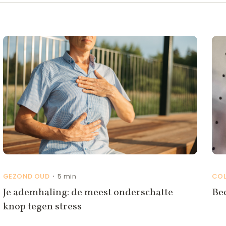
GEZOND OUD
5 min
CO
•
Je ademhaling: de meest onderschatte
Be
knop tegen stress