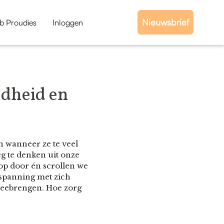
Nieuwsbrief
b Proudies
Inloggen
ndheid en
n wanneer ze te veel
g te denken uit onze
op door én scrollen we
tspanning met zich
meebrengen. Hoe zorg