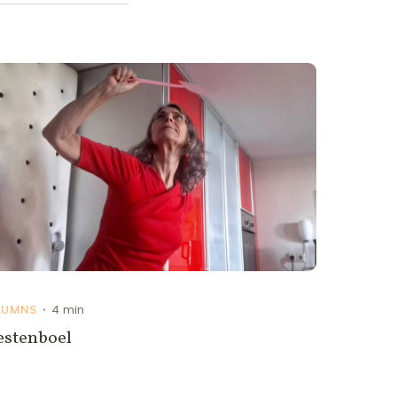
LUMNS
4 min
•
estenboel