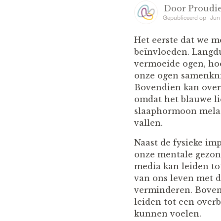
Door
Proudie
Gepubliceerd op
Jun
Het eerste dat we m
beïnvloeden. Langdu
vermoeide ogen, hoo
onze ogen samenknij
Bovendien kan overm
omdat het blauwe li
slaaphormoon melato
vallen.
Naast de fysieke im
onze mentale gezond
media kan leiden to
van ons leven met d
verminderen. Boven
leiden tot een over
kunnen voelen.