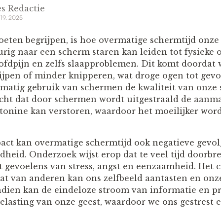
s Redactie
 19, 2025
oeten begrijpen, is hoe overmatige schermtijd onz
rig naar een scherm staren kan leiden tot fysieke
fdpijn en zelfs slaapproblemen. Dit komt doordat
pen of minder knipperen, wat droge ogen tot gevo
atig gebruik van schermen de kwaliteit van onze 
cht dat door schermen wordt uitgestraald de aanm
nine kan verstoren, waardoor het moeilijker word
pact kan overmatige schermtijd ook negatieve gevo
heid. Onderzoek wijst erop dat te veel tijd doorbr
t gevoelens van stress, angst en eenzaamheid. Het c
at van anderen kan ons zelfbeeld aantasten en onz
dien kan de eindeloze stroom van informatie en p
belasting van onze geest, waardoor we ons gestrest 