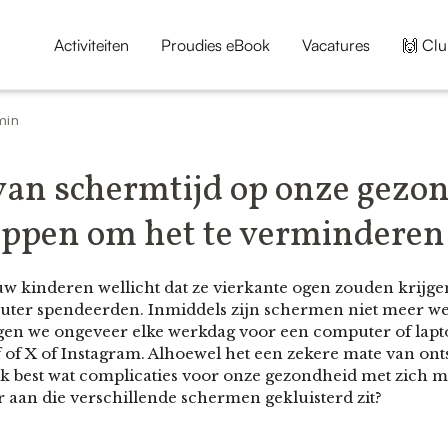
Activiteiten
Proudies eBook
Vacatures
🙌 Clu
min
van schermtijd op onze gezo
appen om het te verminderen
uw kinderen wellicht dat ze vierkante ogen zouden krijge
mputer spendeerden. Inmiddels zijn schermen niet meer we
en we ongeveer elke werkdag voor een computer of lapt
f of X of Instagram. Alhoewel het een zekere mate van on
k best wat complicaties voor onze gezondheid met zich 
r aan die verschillende schermen gekluisterd zit?