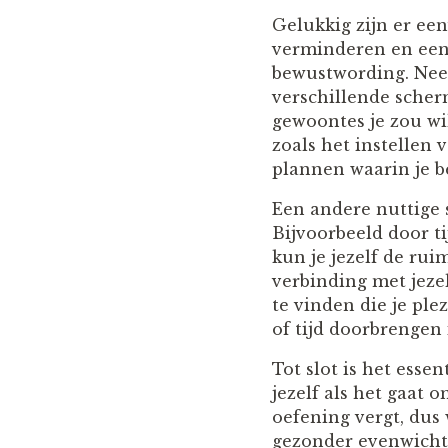
Gelukkig zijn er e
verminderen en een 
bewustwording. Neem
verschillende scherm
gewoontes je zou wi
zoals het instellen 
plannen waarin je b
Een andere nuttige s
Bijvoorbeeld door t
kun je jezelf de ru
verbinding met jezel
te vinden die je ple
of tijd doorbrengen 
Tot slot is het esse
jezelf als het gaat 
oefening vergt, dus 
gezonder evenwicht 