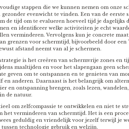
envoudige stappen die we kunnen nemen om onze sc
gezonder evenwicht te vinden. Een van de eerste s
 de tijd om te evalueren hoeveel tijd je dagelijks
en en identificeer welke activiteiten je echt waard
llen verminderen. Vervolgens kun je concrete maa
van grenzen voor schermtijd, bijvoorbeeld door een 'd
ewust afstand neemt van al je schermen.
trategie is het creëren van schermvrije zones en tij
ijdens maaltijden en voor het slapengaan geen sche
imte geven om te ontspannen en te genieten van m
f en anderen. Daarnaast is het belangrijk om altern
zier en ontspanning brengen, zoals lezen, wandelen,
in de natuur.
ntieel om zelfcompassie te ontwikkelen en niet te str
om het verminderen van schermtijd. Het is een proces
wees geduldig en vriendelijk voor jezelf terwijl je 
tussen technologie gebruik en welzijn.