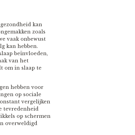
e gezondheid kan
 ongemakken zoals
 we vaak onbewust
lg kan hebben.
slaap beïnvloeden,
aak van het
t om in slaap te
lgen hebben voor
engen op sociale
onstant vergelijken
e tevredenheid
rikkels op schermen
en overweldigd