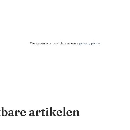
We geven om jouw data in onze
privacy policy
.
kbare artikelen