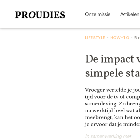
Onze missie
Artikelen
LIFESTYLE
HOW-TO
5 
•
•
De impact 
simpele st
Vroeger vertelde je jo
tijd voor de tv of co
samenleving. Zo breng
na werktijd heel wat a
meebrengt, kan het oo
je ervoor dat je minde
In samenwerking met