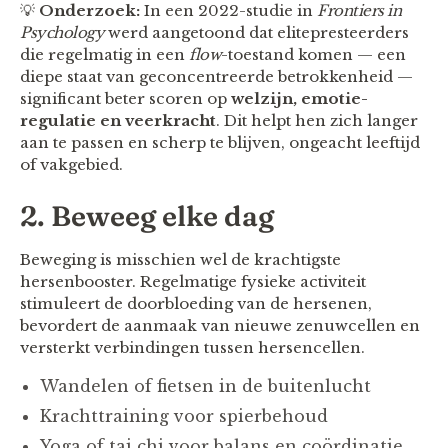
💡
Onderzoek:
In een 2022-studie in
Frontiers in
Psychology
werd aangetoond dat elitepresteerders
die regelmatig in een
flow
-toestand komen — een
diepe staat van geconcentreerde betrokkenheid —
significant beter scoren op
welzijn, emotie-
regulatie en veerkracht
. Dit helpt hen zich langer
aan te passen en scherp te blijven, ongeacht leeftijd
of vakgebied.
2. Beweeg elke dag
Beweging is misschien wel de krachtigste
hersenbooster. Regelmatige fysieke activiteit
stimuleert de doorbloeding van de hersenen,
bevordert de aanmaak van nieuwe zenuwcellen en
versterkt verbindingen tussen hersencellen.
Wandelen of fietsen in de buitenlucht
Krachttraining voor spierbehoud
Yoga of tai chi voor balans en coördinatie