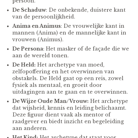
persoon.
De Schaduw
: De onbekende, duistere kant
van de persoonlijkheid.
Anima en Animus
: De vrouwelijke kant in
mannen (Anima) en de mannelijke kant in
vrouwen (Animus).
De Persona
: Het masker of de façade die we
aan de wereld tonen.
De Held:
Het archetype van moed,
zelfopoffering en het overwinnen van
obstakels. De Held gaat op een reis, zowel
fysiek als mentaal, en groeit door
uitdagingen aan te gaan en te overwinnen.
De Wijze Oude Man/Vrouw:
Het archetype
dat wijsheid, kennis en leiding belichaamt.
Deze figuur dient vaak als mentor of
raadgever en biedt inzicht en begeleiding
aan anderen.
Het Kind:
Het archetype dat staat voor