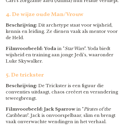
Carl's zorgzame aard (Anima) hun relatie verdiept.
4. De wijze oude Man/Vrouw
Beschrijving:
Dit archetype staat voor wijsheid,
kennis en leiding. Ze dienen vaak als mentor voor
de Held.
Filmvoorbeeld:
Yoda
in "
Star Wars
". Yoda biedt
wijsheid en training aan jonge Jedi's, waaronder
Luke Skywalker.
5. De trickster
Beschrijving:
De Trickster is een figuur die
conventies uitdaagt, chaos creëert en verandering
teweegbrengt.
Filmvoorbeeld:
Jack Sparrow
in "
Pirates of the
Caribbean
". Jack is onvoorspelbaar, slim en brengt
vaak onverwachte wendingen in het verhaal.