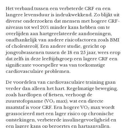
Het verband tussen een verbeterde CRF en een
langere levensduur is indrukwekkend. Zo blijkt uit
diverse onderzoeken dat mensen met hogere CRF-
niveaus tot wel 20% minder kans hebben om te
overlijden aan hartgerelateerde aandoeningen,
onafhankelijk van andere risicofactoren zoals BMI
of cholesterol​(. Een andere studie, gericht op
jongvolwassenen tussen de 18 en 25 jaar, wees erop
dat zelfs in deze leeftijdsgroep een lagere CRF een
significante voorspeller was van toekomstige
cardiovasculaire problemen​.
De voordelen van cardiovasculaire training gaan
verder dan alleen het hart. Regelmatige beweging,
zoals hardlopen of fietsen, verhoogt de
zuurstofopname (VO₂ max), wat een directe
maatstaf is voor CRF. Een hogere VO₂ max wordt
geassocieerd met een lager risico op chronische
ontstekingen, verbeterde insulinegevoeligheid en
een lagere kans op beroertes en hartaanvallen​.