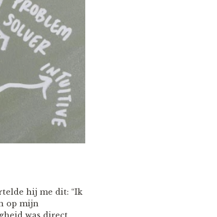
elde hij me dit: “Ik
n op mijn
gheid was direct