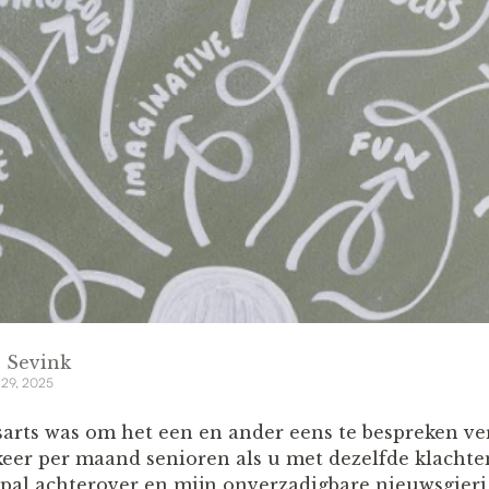
 Sevink
 29, 2025
sarts was om het een en ander eens te bespreken vert
 keer per maand senioren als u met dezelfde klachte
g pal achterover en mijn onverzadigbare nieuwsgieri