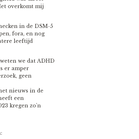
Het overkomt mij
checken in de DSM-5
pen, fora, en nog
ere leeftijd
en weten we dat ADHD
is er amper
rzoek, geen
het nieuws in de
heeft een
023 kregen zo’n
: