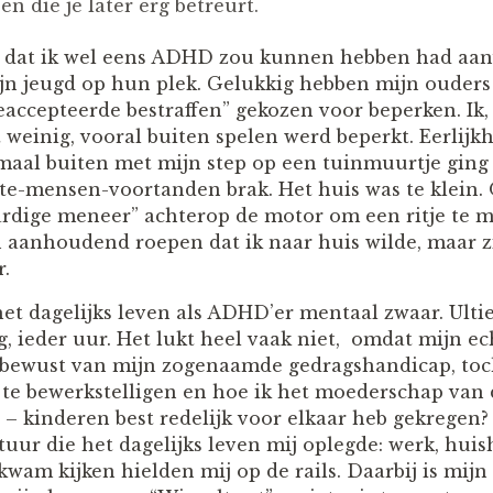
en die je later erg betreurt.
 dat ik wel eens ADHD zou kunnen hebben had aanv
ijn jeugd op hun plek. Gelukkig hebben mijn ouders 
eaccepteerde bestraffen” gekozen voor beperken. Ik,
t weinig, vooral buiten spelen werd beperkt. Eerlijkh
nmaal buiten met mijn step op een tuinmuurtje ging 
te-mensen-voortanden brak. Het huis was te klein. 
aardige meneer” achterop de motor om een ritje te m
 aanhoudend roepen dat ik naar huis wilde, maar z
.
 het dagelijks leven als ADHD’er mentaal zwaar. Ult
g, ieder uur. Het lukt heel vaak niet, omdat mijn e
onbewust van mijn zogenaamde gedragshandicap, toc
e te bewerkstelligen en hoe ik het moederschap van
 kinderen best redelijk voor elkaar heb gekregen? I
tuur die het dagelijks leven mij oplegde: werk, hu
 kwam kijken hielden mij op de rails. Daarbij is mij