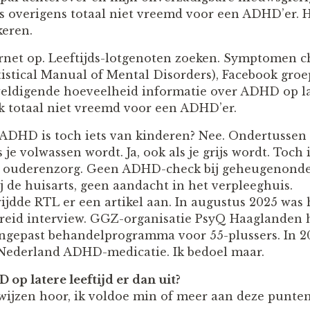
 is overigens totaal niet vreemd voor een ADHD’er. 
keren.
ernet op. Leeftijds-lotgenoten zoeken. Symptomen 
tistical Manual of Mental Disorders), Facebook groe
eldigende hoeveelheid informatie over ADHD op lat
 totaal niet vreemd voor een ADHD’er.
, ADHD is toch iets van kinderen? Nee. Ondertuss
je volwassen wordt. Ja, ook als je grijs wordt. Toch 
e ouderenzorg. Geen ADHD-check bij geheugenonde
j de huisarts, geen aandacht in het verpleeghuis.
ijdde RTL er een artikel aan. In augustus 2025 was 
reid interview. GGZ-organisatie PsyQ Haaglanden 
aangepast behandelprogramma voor 55-plussers. In 2
Nederland ADHD-medicatie. Ik bedoel maar.
 op latere leeftijd er dan uit?
ijzen hoor, ik voldoe min of meer aan deze punten