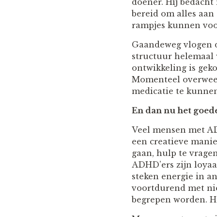
doener. Hij bedacht 
bereid om alles aan 
rampjes kunnen vo
Gaandeweg vlogen de
structuur helemaal 
ontwikkeling is gek
Momenteel overweeg 
medicatie te kunnen
En dan nu het goed
Veel mensen met AD
een creatieve manie
gaan, hulp te vrage
ADHD’ers zijn loyaa
steken energie in a
voortdurend met nie
begrepen worden. H