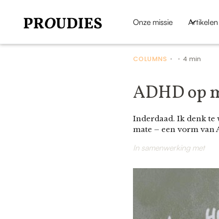
Onze missie
Artikelen
COLUMNS
4 min
•
•
ADHD op mi
Inderdaad. Ik denk te
mate – een vorm van A
In samenwerking met