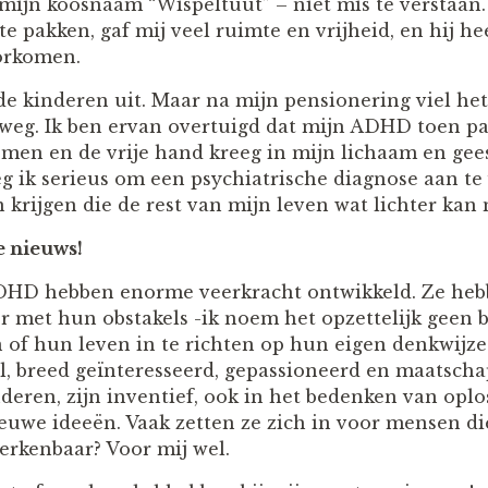
mijn koosnaam “Wispeltuut” – niet mis te verstaan. H
te pakken, gaf mij veel ruimte en vrijheid, en hij he
orkomen.
 kinderen uit. Maar na mijn pensionering viel het 
weg. Ik ben ervan overtuigd dat mijn ADHD toen pa
omen en de vrije hand kreeg in mijn lichaam en gees
ik serieus om een psychiatrische diagnose aan te 
 krijgen die de rest van mijn leven wat lichter kan
e nieuws!
HD hebben enorme veerkracht ontwikkeld. Ze heb
r met hun obstakels -ik noem het opzettelijk geen 
n of hun leven in te richten op hun eigen denkwijze
l, breed geïnteresseerd, gepassioneerd en maatschap
nderen, zijn inventief, ook in het bedenken van opl
uwe ideeën. Vaak zetten ze zich in voor mensen di
erkenbaar? Voor mij wel.