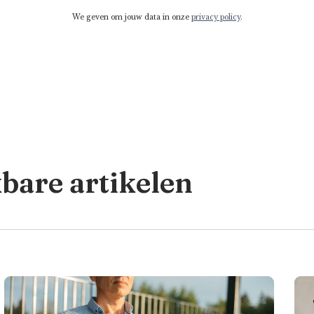
We geven om jouw data in onze
privacy policy
.
kbare artikelen