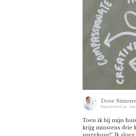
Door
Simone
Gepubliceerd op
Sep
Toen ik bij mijn hui
krijg minstens drie
spreekuur!” Ik sloe