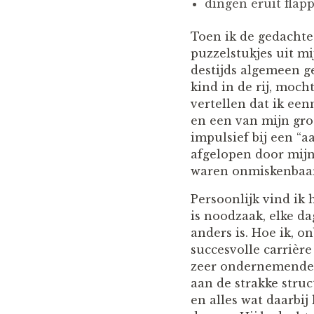
dingen eruit flapp
Toen ik de gedachte
puzzelstukjes uit m
destijds algemeen g
kind in de rij, moch
vertellen dat ik ee
en een van mijn gro
impulsief bij een “
afgelopen door mijn
waren onmiskenbaar
Persoonlijk vind ik
is noodzaak, elke da
anders is. Hoe ik, 
succesvolle carrièr
zeer ondernemende –
aan de strakke struc
en alles wat daarbij