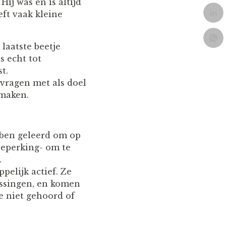
ij was en is altijd
eft vaak kleine
laatste beetje
s echt tot
t.
vragen met als doel
 maken.
ben geleerd om op
beperking- om te
.
pelijk actief. Ze
ossingen, en komen
e niet gehoord of