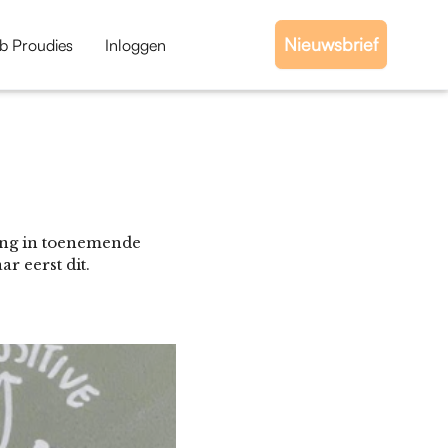
Nieuwsbrief
b Proudies
Inloggen
ring in toenemende
 eerst dit.