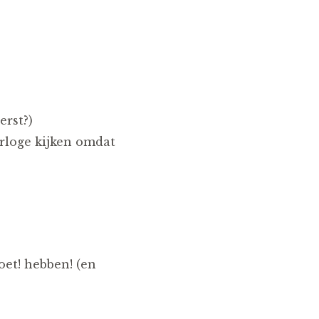
erst?)
orloge kijken omdat
moet! hebben! (en