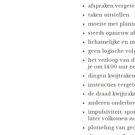
afspraken verget
taken uitstellen
moeite met plan
steeds opnieuw af
lichamelijke en m
geen logische vol
het verloop van d
je om 14.00 uur e
dingen kwijtraken
instructies verge
de draad kwijtrake
anderen onderbre
impulsiviteit: spo
later volkomen nut
plotseling van ge