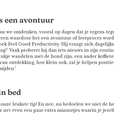
ls een avontuur
an we omdenken, vooral op dagen dat je ergens teg
eren waardoor het een avontuur of leerproces wordt?
ek Feel Good Productivity. Hij vraagt zich dagelijks 
?’ Vaak probeert hij dan iets nieuws in zijn routin
ukje wandelen met de hond zijn, een ander koffieten
van ontdekking, hoe klein ook, zal je helpen positi
mijden.”
 in bed
k onze leukste tip! En nee, nu bedoelen we niet de h
 net even een paar extra minuutjes waarin je jezelf