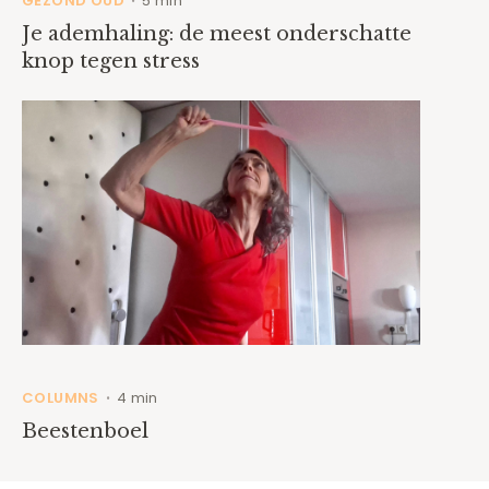
GEZOND OUD
5 min
•
Je ademhaling: de meest onderschatte
knop tegen stress
COLUMNS
4 min
•
Beestenboel