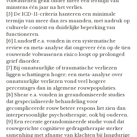
volwassenen geldt onder meer een termijn van
minstens één jaar na het verlies.
[5] De ICD-11-criteria hanteren een minimale
termijn van meer dan zes maanden, met nadruk op
culturele context en duidelijke beperking van
functioneren.
[6] Lundorff e.a. vonden in een systematische
review en meta-analyse dat ongeveer één op de tien
rouwende volwassenen risico loopt op prolonged
grief disorder.
[7] Bij onnatuurlijke of traumatische verliezen
liggen schattingen hoger; een meta-analyse over
onnatuurlijke verliezen vond veel hogere
percentages dan in algemene rouwpopulaties.
[8] Shear e.a. vonden in gerandomiseerde studies
dat gespecialiseerde behandeling voor
gecompliceerde rouw betere respons liet zien dan
interpersoonlijke psychotherapie, ook bij ouderen.
[9] Een recente gerandomiseerde studie vond dat
rouwgerichte cognitieve gedragstherapie sterker
samenhing met afname van klachten bij langdurige