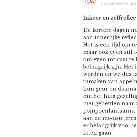
Gepubliceerd op
Jun
Inkeer en zelfreflect
De kortere dagen no
aan innerlijke refle
Het is een tijd om t
maar ook even stil te
om even tot rust te
belangrijk zijn. Het
worden en we dus la
inmaken van appelm
hun geur en daarna 
om het huis gezelli
met geliefden naar
pompoenlantaarns, l
aan de mooiste creat
er belangrijk voor j
laten gaan.