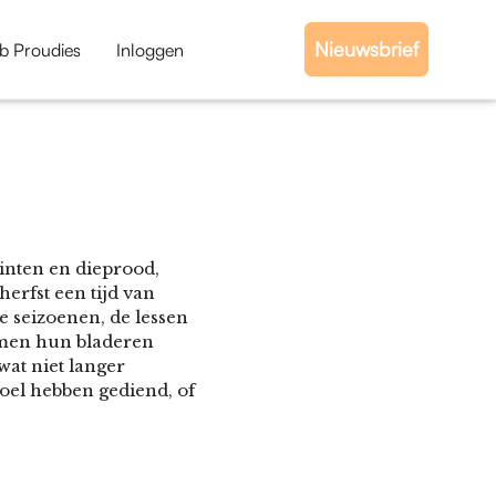
Nieuwsbrief
b Proudies
Inloggen
inten en dieprood,
erfst een tijd van
e seizoenen, de lessen
omen hun bladeren
wat niet langer
doel hebben gediend, of