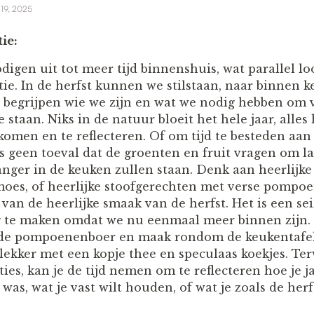
 19, 2025
ie:
digen uit tot meer tijd binnenshuis, wat parallel l
ctie. In de herfst kunnen we stilstaan, naar binnen k
e begrijpen wie we zijn en wat we nodig hebben om v
 staan. Niks in de natuur bloeit het hele jaar, alles
 komen en te reflecteren. Of om tijd te besteden aa
 is geen toeval dat de groenten en fruit vragen om l
nger in de keuken zullen staan. Denk aan heerlijke 
oes, of heerlijke stoofgerechten met verse pompoe
van de heerlijke smaak van de herfst. Het is een se
g te maken omdat we nu eenmaal meer binnen zijn.
 de pompoenenboer en maak rondom de keukentafel
ekker met een kopje thee en speculaas koekjes. Ter
ies, kan je de tijd nemen om te reflecteren hoe je ja
e was, wat je vast wilt houden, of wat je zoals de he