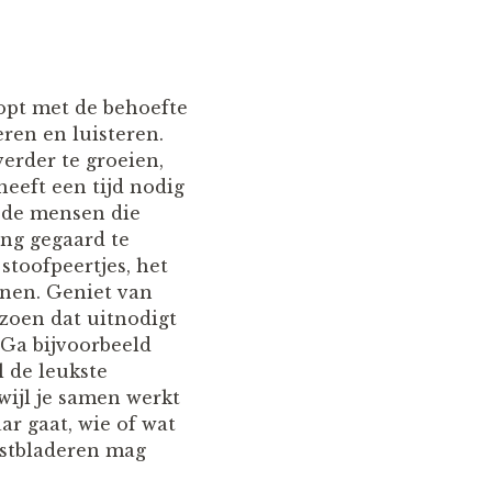
oopt met de behoefte
eren en luisteren.
erder te groeien,
 heeft een tijd nodig
n de mensen die
ang gegaard te
stoofpeertjes, het
nen. Geniet van
izoen dat uitnodigt
 Ga bijvoorbeeld
 de leukste
wijl je samen werkt
ar gaat, wie of wat
rfstbladeren mag