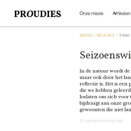
Onze missie
Artikelen
GROEI
RELATIES
7 min
•
•
Seizoenswij
In de natuur wordt de
maar ook door het lang
reflectie is. Het is e
die we hebben geleerd
loslaten om zich voor 
bijdraagt aan onze gro
gewoonten die niet la
In samenwerking met