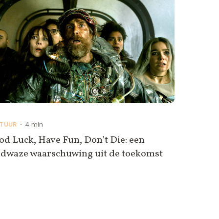
TUUR
4 min
•
d Luck, Have Fun, Don’t Die: een
ldwaze waarschuwing uit de toekomst