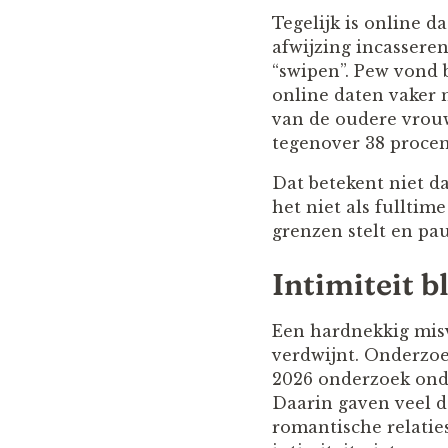
Tegelijk is online d
afwijzing incassere
“swipen”. Pew vond
online daten vaker 
van de oudere vrouw
tegenover 38 proce
Dat betekent niet da
het niet als fullti
grenzen stelt en pa
Intimiteit bl
Een hardnekkig misve
verdwijnt. Onderzoe
2026 onderzoek onde
Daarin gaven veel d
romantische relati