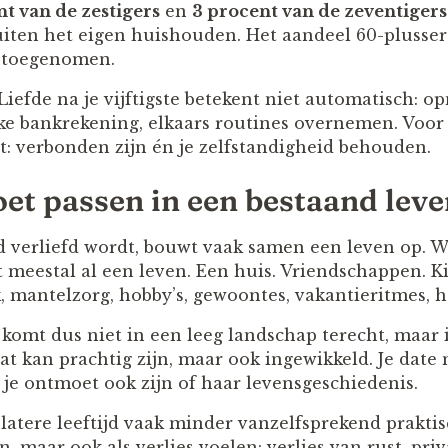
nt van de zestigers
en
3 procent van de zeventigers
iten het eigen huishouden. Het aandeel 60-plussers
4 toegenomen.
 Liefde na je vijftigste betekent niet automatisch:
ke bankrekening, elkaars routines overnemen. Voor
: verbonden zijn én je zelfstandigheid behouden.
oet passen in een bestaand lev
d verliefd wordt, bouwt vaak samen een leven op. Wie
ft meestal al een leven. Een huis. Vriendschappen. 
, mantelzorg, hobby’s, gewoontes, vakantieritmes, 
komt dus niet in een leeg landschap terecht, maar 
at kan prachtig zijn, maar ook ingewikkeld. Je date 
 je ontmoet ook zijn of haar levensgeschiedenis.
 latere leeftijd vaak minder vanzelfsprekend prak
jn, maar ook als verlies voelen: verlies van rust, pr