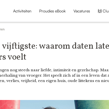
Activiteiten
Proudies eBook
Vacatures
🙌 Clu
min
e vijftigste: waarom daten late
s voelt
gen nog steeds naar liefde, intimiteit en gezelschap. Maar 
erhaling van vroeger. Het speelt zich af in een leven dat a
n, verlies, vrijheid, een eigen huis, oude littekens en ni