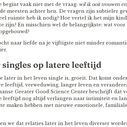
te begint vaak niet met de vraag:
wil ik ooit trouwen en
 de meesten achter hen. De vragen zijn subtieler ge
 ruimte heb ik nodig? Hoe vertel ik het mijn kind
 zijn? En misschien wel de belangrijkste: wat voor l
b opgebouwd?
ht naar liefde na je vijftigste niet minder romanti
er.
 singles op latere leeftijd
 later in het leven single is, groeit. Dat komt ond
re leeftijd, verweduwing, langer leven en verander
kaanse Greater Good Science Center beschrijft dat v
 leeftijd nog altijd verlangen naar intimiteit en la
jk te maken hebben met nieuwe emotionele, familial
en we dat relaties later in het leven diverser word