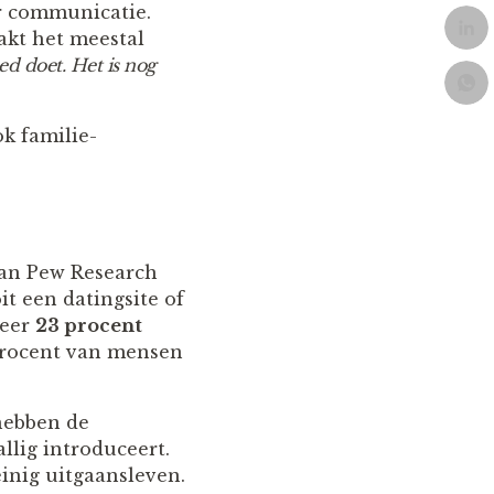
er communicatie.
akt het meestal
d doet. Het is nog
ok familie-
van Pew Research
it een datingsite of
veer
23 procent
 procent van mensen
 hebben de
llig introduceert.
einig uitgaansleven.