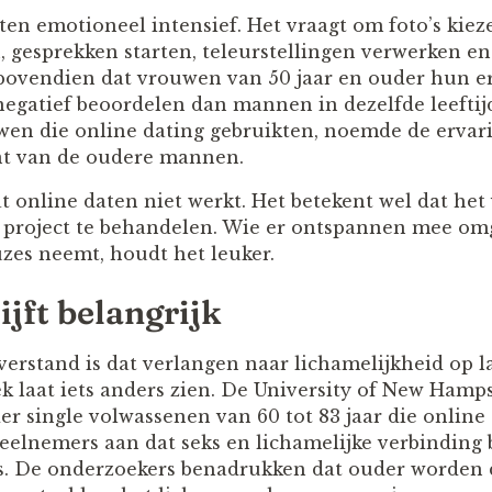
aten emotioneel intensief. Het vraagt om foto’s kieze
n, gesprekken starten, teleurstellingen verwerken e
 bovendien dat vrouwen van 50 jaar en ouder hun e
negatief beoordelen dan mannen in dezelfde leeftij
en die online dating gebruikten, noemde de ervari
nt van de oudere mannen.
t online daten niet werkt. Het betekent wel dat het
me project te behandelen. Wie er ontspannen mee omg
uzes neemt, houdt het leuker.
ijft belangrijk
rstand is dat verlangen naar lichamelijkheid op la
k laat iets anders zien. De University of New Hamp
r single volwassenen van 60 tot 83 jaar die online 
eelnemers aan dat seks en lichamelijke verbinding b
es. De onderzoekers benadrukken dat ouder worden 