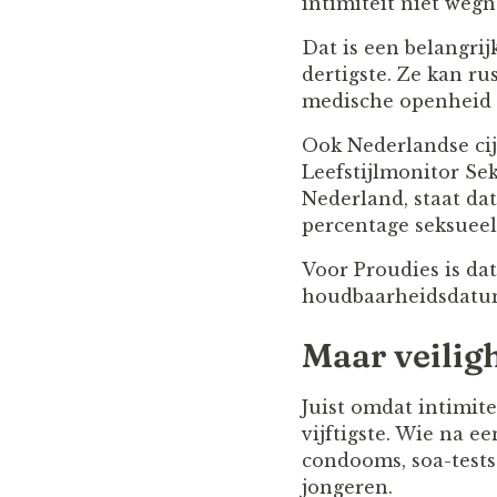
intimiteit niet weg
Dat is een belangrijk
dertigste. Ze kan ru
medische openheid 
Ook Nederlandse cijf
Leefstijlmonitor Se
Nederland, staat dat
percentage seksueel
Voor Proudies is da
houdbaarheidsdatu
Maar veiligh
Juist omdat intimite
vijftigste. Wie na e
condooms, soa-tests
jongeren.