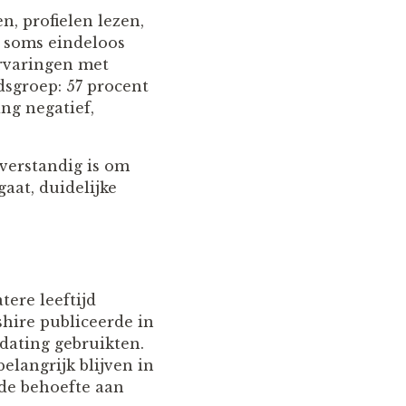
n, profielen lezen,
n soms eindeloos
rvaringen met
dsgroep: 57 procent
ng negatief,
 verstandig is om
aat, duidelijke
tere leeftijd
shire publiceerde in
dating gebruikten.
elangrijk blijven in
de behoefte aan