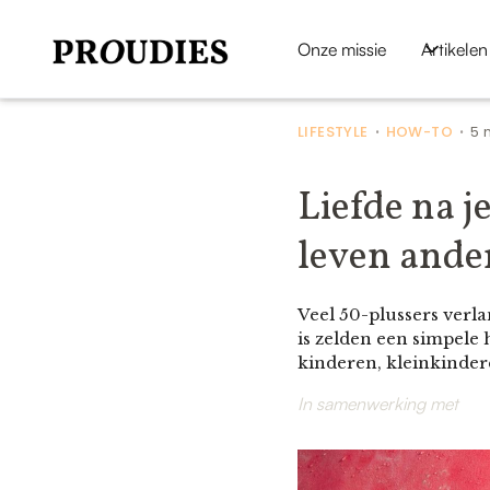
Onze missie
Artikelen
LIFESTYLE
HOW-TO
5 
•
•
Liefde na j
leven ander
Veel 50-plussers verlan
is zelden een simpele h
kinderen, kleinkindere
In samenwerking met