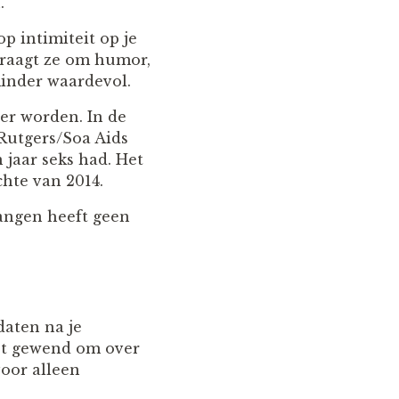
.
 op intimiteit op je
 vraagt ze om humor,
inder waardevol.
der worden. In de
Rutgers/Soa Aids
 jaar seks had. Het
chte van 2014.
angen heeft geen
daten na je
iet gewend om over
voor alleen