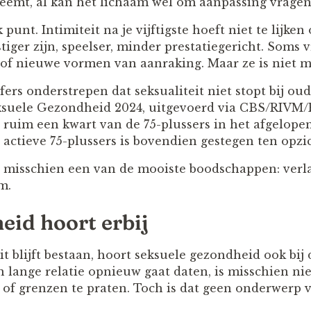
neemt, al kan het lichaam wel om aanpassing vragen
 punt. Intimiteit na je vijftigste hoeft niet te lijken
stiger zijn, speelser, minder prestatiegericht. Soms
of nieuwe vormen van aanraking. Maar ze is niet m
ers onderstrepen dat seksualiteit niet stopt bij ou
ksuele Gezondheid 2024, uitgevoerd via CBS/RIVM/
 ruim een kwart van de 75-plussers in het afgelopen
 actieve 75-plussers is bovendien gestegen ten opzi
t misschien een van de mooiste boodschappen: verl
m.
eid hoort erbij
it blijft bestaan, hoort seksuele gezondheid ook bij 
en lange relatie opnieuw gaat daten, is misschien n
 of grenzen te praten. Toch is dat geen onderwerp 