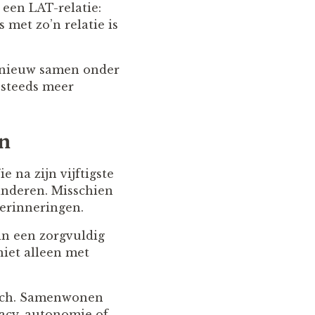
een LAT-relatie:
 met zo’n relatie is
 opnieuw samen onder
 steeds meer
en
 na zijn vijftigste
Kinderen. Misschien
herinneringen.
in een zorgvuldig
niet alleen met
tisch. Samenwonen
ivacy, autonomie of