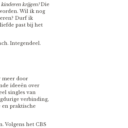
 kinderen krijgen?
Die
worden. Wil ik nog
eren? Durf ik
iefde past bij het
sch. Integendeel.
er meer door
ende ideeën over
eel singles van
ngdurige verbinding,
e en praktische
en. Volgens het CBS