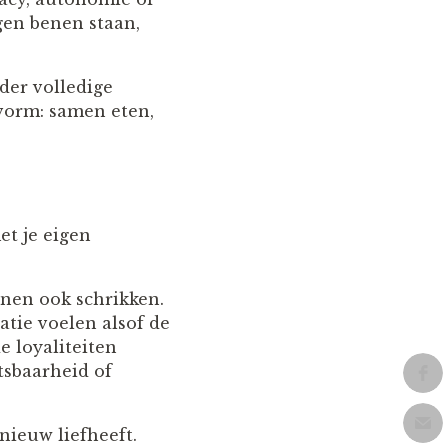
gen benen staan,
nder volledige
vorm: samen eten,
et je eigen
nnen ook schrikken.
tie voelen alsof de
 loyaliteiten
tsbaarheid of
ieuw liefheeft.