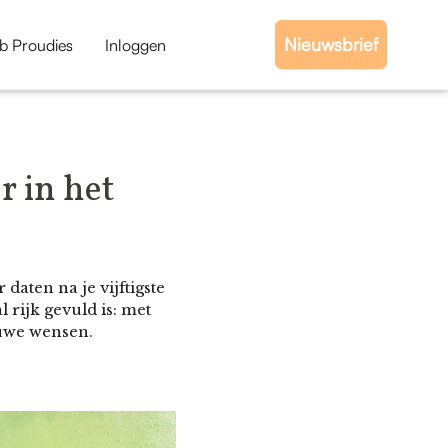
Nieuwsbrief
b Proudies
Inloggen
r in het
daten na je vijftigste
l rijk gevuld is: met
euwe wensen.