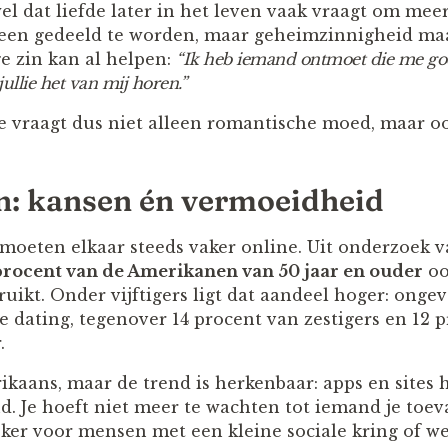
el dat liefde later in het leven vaak vraagt om me
teen gedeeld te worden, maar geheimzinnigheid ma
e zin kan al helpen:
“Ik heb iemand ontmoet die me goe
jullie het van mij horen.”
ste vraagt dus niet alleen romantische moed, maar o
n: kansen én vermoeidheid
moeten elkaar steeds vaker online. Uit onderzoek 
procent van de Amerikanen van 50 jaar en ouder
oo
uikt. Onder vijftigers ligt dat aandeel hoger: onge
ne dating, tegenover 14 procent van zestigers en 12
.
rikaans, maar de trend is herkenbaar: apps en sites
. Je hoeft niet meer te wachten tot iemand je toeva
eker voor mensen met een kleine sociale kring of w