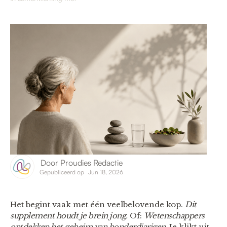
Door
Proudies Redactie
Gepubliceerd op
Jun 18, 2026
Het begint vaak met één veelbelovende kop.
Dit
supplement houdt je brein jong.
Of:
Wetenschappers
ontdekken het geheim van honderdjarigen.
Je klikt uit