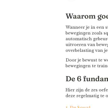
Waarom goed
Wanneer je in een st
bewegingen zoals s
automatisch gebeuren
uitvoeren van beweg
overbelasting van je
Door je bewust te 
bewegingen te traine
De 6 fundam
Hier zijn de zes oef
deze regelmatig te o
1.
De Squat