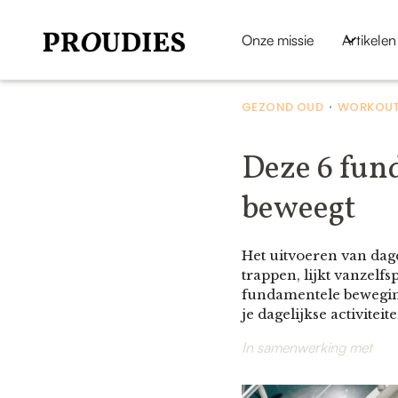
Onze missie
Artikelen
GEZOND OUD
WORKOUT
•
Deze 6 fun
beweegt
Het uitvoeren van dage
trappen, lijkt vanzelfs
fundamentele beweging
je dagelijkse activit
In samenwerking met