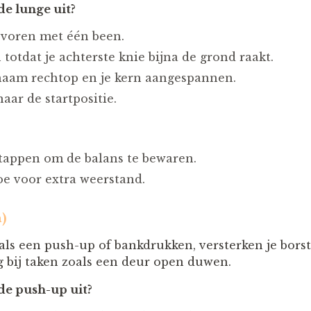
de lunge uit?
 voren met één been.
totdat je achterste knie bijna de grond raakt.
haam rechtop en je kern aangespannen.
aar de startpositie.
tappen om de balans te bewaren.
e voor extra weerstand.
)
s een push-up of bankdrukken, versterken je borst
ig bij taken zoals een deur open duwen.
de push-up uit?