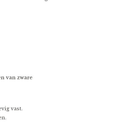
sen van zware
vig vast.
en.