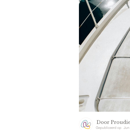
Door
Proudie
Gepubliceerd op
Jun