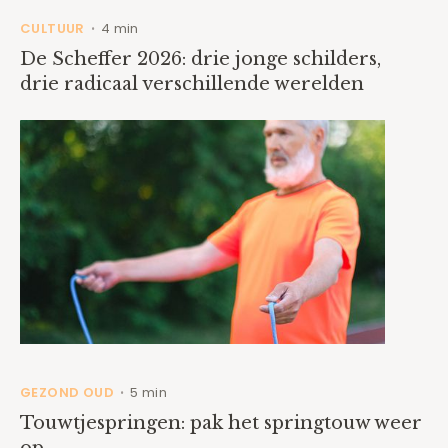
CULTUUR
4 min
•
De Scheffer 2026: drie jonge schilders,
drie radicaal verschillende werelden
GEZOND OUD
5 min
•
Touwtjespringen: pak het springtouw weer
op