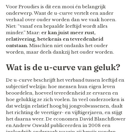
Voor Proudies is dit een mooi én belangrijk
onderwerp. Want de u-curve vertelt een ander
verhaal over ouder worden dan we vaak horen.
Niet: “vanaf een bepaalde leeftijd wordt alles
minder.” Maar:
er kan juist meer rust,
relativering, betekenis en tevredenheid
ontstaan.
Misschien niet ondanks het ouder
worden, maar deels dankzij het ouder worden.
Wat is de u-curve van geluk?
De u-curve beschrijft het verband tussen leeftijd en
subjectief welzijn: hoe mensen hun eigen leven
beoordelen, hoeveel tevredenheid ze ervaren en
hoe gelukkig ze zich voelen. In veel onderzoeken is
dat welzijn relatief hoog bij jongvolwassenen, daalt
het richting de veertiger- en vijftigerjaren, en stijgt
het daarna weer. De economen David Blanchflower
en Andrew Oswald publiceerden in 2008 een
invloedrijk onderzoek waarin zij bewijs vonden