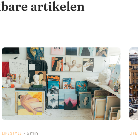
kbare artikelen
LIFESTYLE
5 min
LIF
•