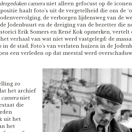
dergedoken camera
niet alleen gefocust op de icone
xpositie haalt foto’s uit de vergetelheid die ons de ‘
Jodenvervolging, de verborgen lijdensweg van de w
 de Jodenbuurt en de dreiging van de bezetter die n
istorici Erik Somers en René Kok opmerken, vertelt
 het verhaal van wat níet werd vastgelegd: de massa
in de stad. Foto’s van verlaten huizen in de Jodenb
pen een verleden op dat meestal werd overschaduw
lling zo
dat het archief
 camera
niet
estaat die
erden
k uit het
an het