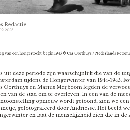
s Redactie
 19, 2025
g van een hongertocht, begin 1945 © Cas Oorthuys / Nederlands Foto
s uit deze periode zijn waarschijnlijk die van de 
msterdam tijdens de Hongerwinter van 1944-1945. Fo
s Oorthuys en Marius Meijboom legden de verwoest
en van de stad om te overleven. In een van de mee
tentoonstelling opnieuw wordt getoond, zien we ee
nnetje, gefotografeerd door Andriesse. Het beeld w
gerwinter en laat de menselijkheid zien die in de z