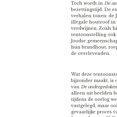
Toch wordt in
De on
bezettingstijd. De e
verhalen tonen: de 
illegale houtroof in
verdwijnen. Zoals h
tentoonstelling ook
Joodse gemeenschap 
hun brandhout, roe
de overlevenden.
Wat deze tentoonste
bijzonder maakt, is 
van
De ondergedoken
alleen uit beelden b
tijdens de oorlog w
vastgelegd, maar oo
gevaarlijke proces v