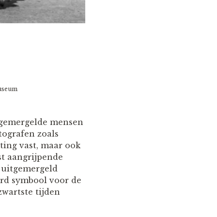
museum
uitgemergelde mensen
tografen zoals
ing vast, maar ook
st aangrijpende
n uitgemergeld
erd symbool voor de
wartste tijden