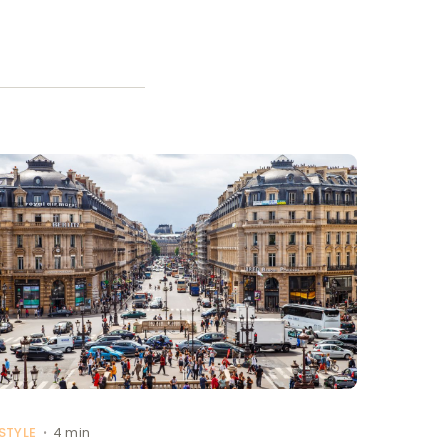
ESTYLE
4 min
•