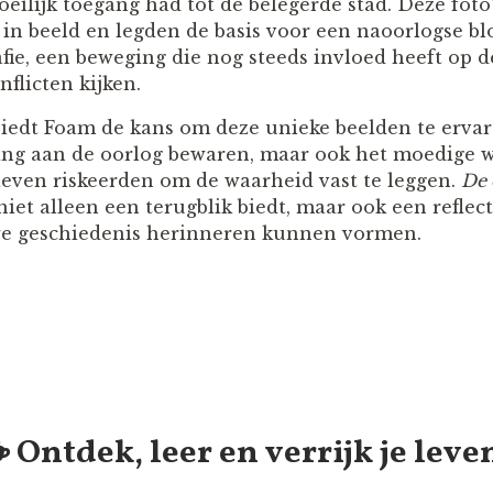
eilijk toegang had tot de belegerde stad. Deze foto
 in beeld en legden de basis voor een naoorlogse bl
fie, een beweging die nog steeds invloed heeft op
flicten kijken.
biedt Foam de kans om deze unieke beelden te ervare
ing aan de oorlog bewaren, maar ook het moedige 
leven riskeerden om de waarheid vast te leggen.
De 
 niet alleen een terugblik biedt, maar ook een refle
e geschiedenis herinneren kunnen vormen.
️ Ontdek, leer en verrijk je leve