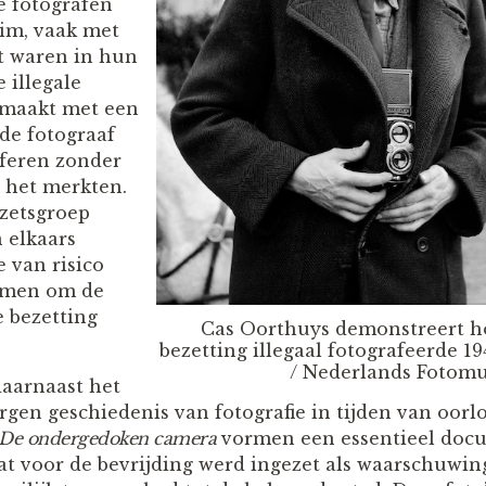
e fotografen
im, vaak met
pt waren in hun
 illegale
maakt met een
 de fotograaf
aferen zonder
 het merkten.
zetsgroep
 elkaars
 van risico
namen om de
e bezetting
Cas Oorthuys demonstreert hoe
bezetting illegaal fotografeerde 1
/ Nederlands Fotom
daarnaast het
rgen geschiedenis van fotografie in tijden van oorl
De ondergedoken camera
vormen een essentieel docu
dat voor de bevrijding werd ingezet als waarschuwin