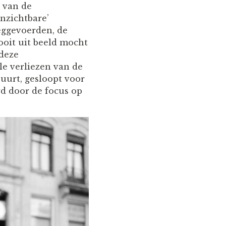
n van de
onzichtbare’
eggevoerden, de
ooit uit beeld mocht
 deze
le verliezen van de
uurt, gesloopt voor
d door de focus op