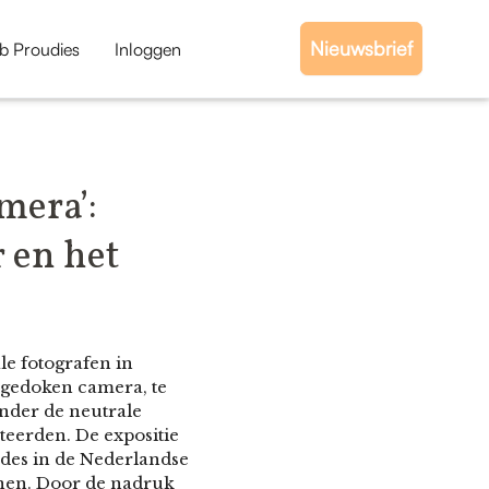
Nieuwsbrief
b Proudies
Inloggen
mera’:
 en het
le fotografen in
ergedoken camera, te
onder de neutrale
eerden. De expositie
odes in de Nederlandse
nnen. Door de nadruk