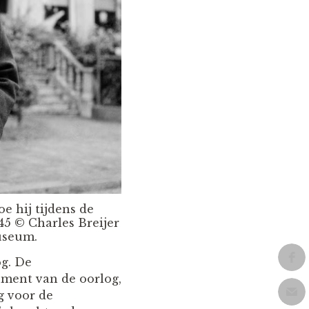
 hij tijdens de
945 © Charles Breijer
useum.
og. De
ment van de oorlog,
g voor de