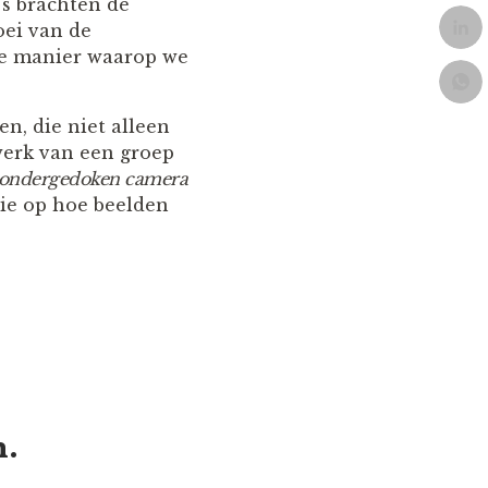
’s brachten de
oei van de
 de manier waarop we
n, die niet alleen
werk van een groep
ondergedoken camera
ctie op hoe beelden
n.