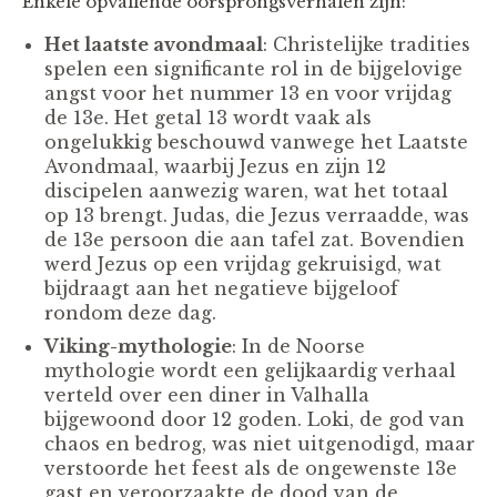
Enkele opvallende oorsprongsverhalen zijn:
Het laatste avondmaal
: Christelijke tradities
spelen een significante rol in de bijgelovige
angst voor het nummer 13 en voor vrijdag
de 13e. Het getal 13 wordt vaak als
ongelukkig beschouwd vanwege het Laatste
Avondmaal, waarbij Jezus en zijn 12
discipelen aanwezig waren, wat het totaal
op 13 brengt. Judas, die Jezus verraadde, was
de 13e persoon die aan tafel zat. Bovendien
werd Jezus op een vrijdag gekruisigd, wat
bijdraagt aan het negatieve bijgeloof
rondom deze dag.
Viking-mythologie
: In de Noorse
mythologie wordt een gelijkaardig verhaal
verteld over een diner in Valhalla
bijgewoond door 12 goden. Loki, de god van
chaos en bedrog, was niet uitgenodigd, maar
verstoorde het feest als de ongewenste 13e
gast en veroorzaakte de dood van de