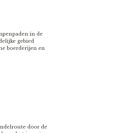
ompenpaden in de
elijke gebied
he boerderijen en
andelroute door de