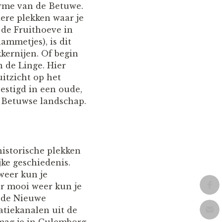
arme van de Betuwe.
ere plekken waar je
 de Fruithoeve in
ammetjes), is dit
kernijen. Of begin
n de Linge. Hier
itzicht op het
vestigd in een oude,
t Betuwse landschap.
historische plekken
jke geschiedenis.
weer kun je
er mooi weer kun je
n de Nieuwe
atiekanalen uit de