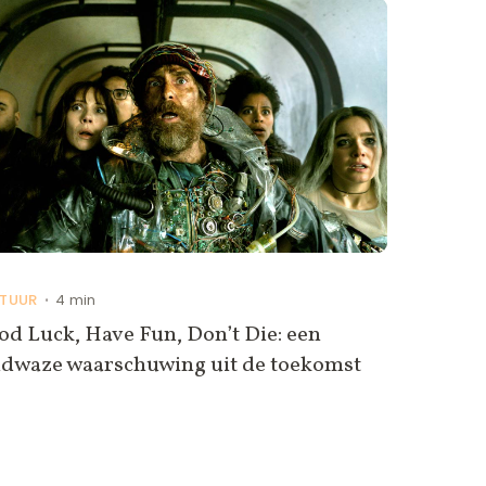
TUUR
4 min
•
d Luck, Have Fun, Don’t Die: een
ldwaze waarschuwing uit de toekomst