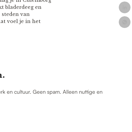
 mag je in Culemborg
kt bladerdeeg en
 steden van
t voel je in het
n.
erk en cultuur. Geen spam. Alleen nuttige en