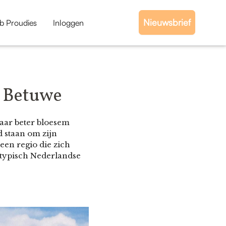
Nieuwsbrief
b Proudies
Inloggen
e Betuwe
 waar beter bloesem
 staan om zijn
een regio die zich
 typisch Nederlandse