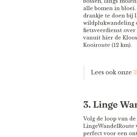
bossen, langs molen
alle bomen in bloei
drankje te doen bij
wildplukwandeling o
fietsveerdienst ove
vanuit hier de Kloo
Kooiroute (12 km).
Lees ook onze
3
3. Linge Wa
Volg de loop van de
LingeWandelRoute vo
perfect voor een on