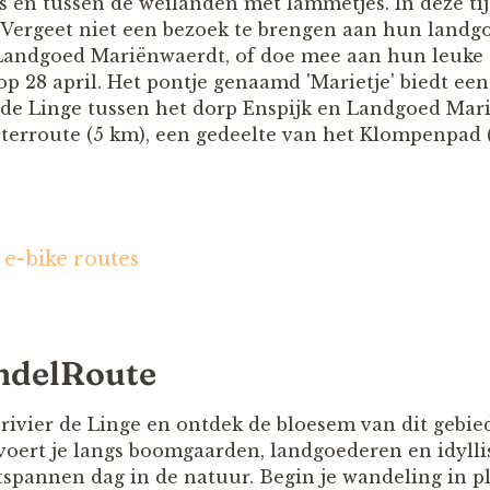
s en tussen de weilanden met lammetjes. In deze tij
. Vergeet niet een bezoek te brengen aan hun landg
 Landgoed Mariënwaerdt, of doe mee aan hun leuke a
p 28 april. Het pontje genaamd 'Marietje' biedt een
r de Linge tussen het dorp Enspijk en Landgoed Ma
sterroute (5 km), een gedeelte van het Klompenpad 
 e-bike routes
ndelRoute
 rivier de Linge en ontdek de bloesem van dit gebie
ert je langs boomgaarden, landgoederen en idyllis
tspannen dag in de natuur. Begin je wandeling in pl