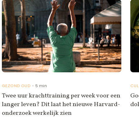
GEZOND OUD
5 min
CUL
•
Twee uur krachttraining per week voor een
Goo
langer leven? Dit laat het nieuwe Harvard-
do
onderzoek werkelijk zien