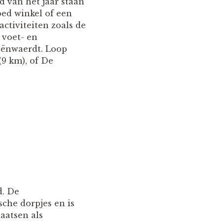
d van het jaar staan
oed winkel of een
ctiviteiten zoals de
 voet- en
riënwaerdt. Loop
(9 km), of De
d. De
che dorpjes en is
aatsen als