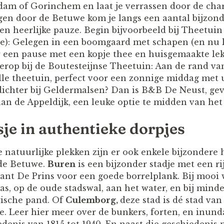
dam of Gorinchem en laat je verrassen door de ch
gen door de Betuwe kom je langs een aantal bijzond
en heerlijke pauze. Begin bijvoorbeeld bij Theetuin
ge): Gelegen in een boomgaard met schapen (en nu l
r een pause met een kopje thee en huisgemaakte lek
derop bij de Boutesteijnse Theetuin: Aan de rand va
lle theetuin, perfect voor een zonnige middag met u
s dichter bij Geldermalsen? Dan is B&B De Neust, ge
an de Appeldijk, een leuke optie te midden van he
sje in authentieke dorpjes
 natuurlijke plekken zijn er ook enkele bijzondere 
 de Betuwe.
Buren
is een bijzonder stadje met een ri
ant De Prins voor een goede borrelplank. Bij mooi 
as, op de oude stadswal, aan het water, en bij mind
rische pand. Of
Culemborg,
deze stad is dé stad va
e. Leer hier meer over de bunkers, forten, en inund