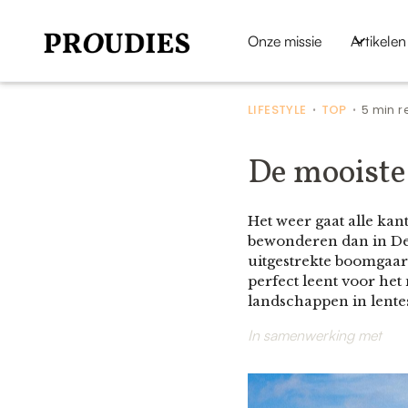
Onze missie
Artikelen
LIFESTYLE
TOP
5 min 
•
•
De mooiste 
Het weer gaat alle kant
bewonderen dan in De 
uitgestrekte boomgaard
perfect leent voor he
landschappen in lentes
In samenwerking met