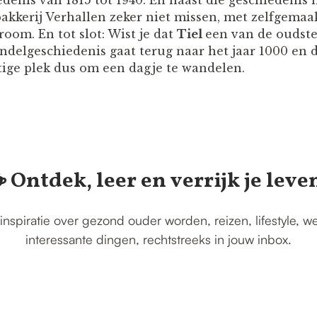
denis van 1815 tot 1940. En naast die geschiedenis
kkerij Verhallen zeker niet missen, met zelfgemaa
oom. En tot slot: Wist je dat
Tiel
een van de oudste
delgeschiedenis gaat terug naar het jaar 1000 en da
ige plek dus om een dagje te wandelen.
️ Ontdek, leer en verrijk je leve
inspiratie over gezond ouder worden, reizen, lifestyle, w
interessante dingen, rechtstreeks in jouw inbox.