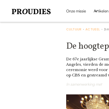
Onze missie
Artikelen
CULTUUR
ACTUEEL
3 
•
•
De hoogte
De 67e jaarlijkse Gra
Angeles, vierden de me
ceremonie werd voor d
op CBS en gestreamd 
In samenwerking met