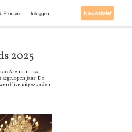
Nieuwsbrief
b Proudies
Inloggen
ds 2025
com Arena in Los
 afgelopen jaar. De
werd live uitgezonden