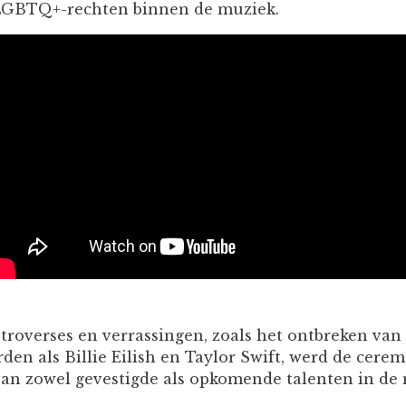
n LGBTQ+-rechten binnen de muziek.
roverses en verrassingen, zoals het ontbreken va
en als Billie Eilish en Taylor Swift, werd de cer
an zowel gevestigde als opkomende talenten in de 