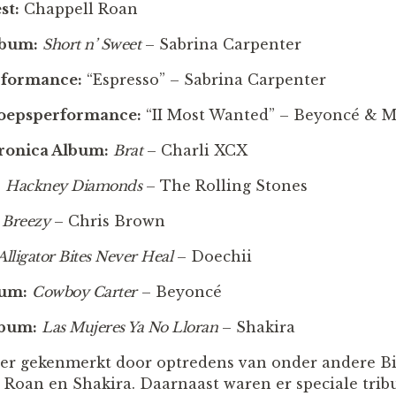
st:
Chappell Roan
lbum:
Short n’ Sweet
– Sabrina Carpenter
rformance:
“Espresso” – Sabrina Carpenter
oepsperformance:
“II Most Wanted” – Beyoncé & M
ronica Album:
Brat
– Charli XCX
:
Hackney Diamonds
– The Rolling Stones
Breezy
– Chris Brown
Alligator Bites Never Heal
– Doechii
bum:
Cowboy Carter
– Beyoncé
lbum:
Las Mujeres Ya No Lloran
– Shakira
r gekenmerkt door optredens van onder andere Bill
 Roan en Shakira. Daarnaast waren er speciale trib