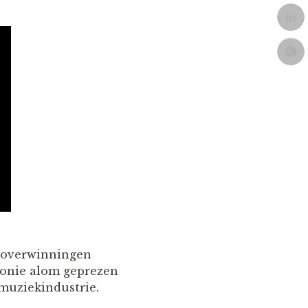
n overwinningen
emonie alom geprezen
muziekindustrie.