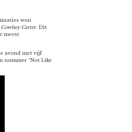
minaties won
m
Cowboy Carter
. Dit
de meest
e avond met vijf
ijn nummer “Not Like