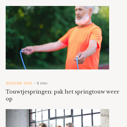
GEZOND OUD
5 min
•
Touwtjespringen: pak het springtouw weer
op