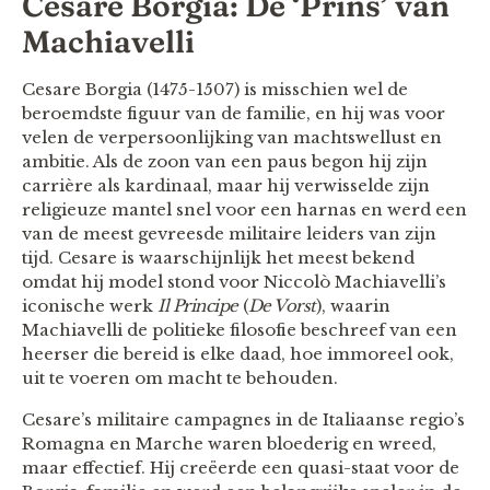
Cesare Borgia: De ‘Prins’ van
Machiavelli
Cesare Borgia (1475-1507) is misschien wel de
beroemdste figuur van de familie, en hij was voor
velen de verpersoonlijking van machtswellust en
ambitie. Als de zoon van een paus begon hij zijn
carrière als kardinaal, maar hij verwisselde zijn
religieuze mantel snel voor een harnas en werd een
van de meest gevreesde militaire leiders van zijn
tijd. Cesare is waarschijnlijk het meest bekend
omdat hij model stond voor Niccolò Machiavelli’s
iconische werk
Il Principe
(
De Vorst
), waarin
Machiavelli de politieke filosofie beschreef van een
heerser die bereid is elke daad, hoe immoreel ook,
uit te voeren om macht te behouden.
Cesare’s militaire campagnes in de Italiaanse regio’s
Romagna en Marche waren bloederig en wreed,
maar effectief. Hij creëerde een quasi-staat voor de