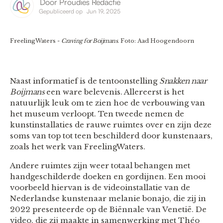
Door
Proudies Redactie
Gepubliceerd op
Jun 19, 2025
FreelingWaters -
Craving for Boijmans
. Foto: Aad Hoogendoorn
Naast informatief is de tentoonstelling
Snakken naar
Boijmans
een ware belevenis. Allereerst is het
natuurlijk leuk om te zien hoe de verbouwing van
het museum verloopt. Ten tweede nemen de
kunstinstallaties de rauwe ruimtes over en zijn deze
soms van top tot teen beschilderd door kunstenaars,
zoals het werk van FreelingWaters.
Andere ruimtes zijn weer totaal behangen met
handgeschilderde doeken en gordijnen. Een mooi
voorbeeld hiervan is de videoinstallatie van de
Nederlandse kunstenaar melanie bonajo, die zij in
2022 presenteerde op de Biënnale van Venetië. De
video, die zij maakte in samenwerking met Théo