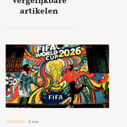
Vergelijkbare
artikelen
CULTUUR
5 min
•