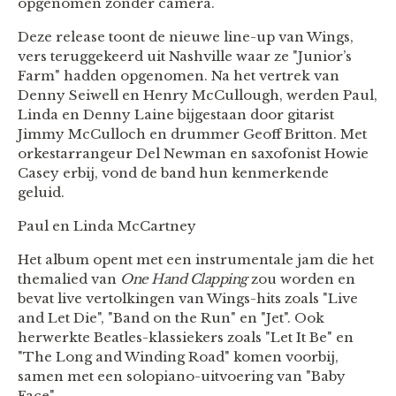
opgenomen zonder camera.
Deze release toont de nieuwe line-up van Wings,
vers teruggekeerd uit Nashville waar ze "Junior’s
Farm" hadden opgenomen. Na het vertrek van
Denny Seiwell en Henry McCullough, werden Paul,
Linda en Denny Laine bijgestaan door gitarist
Jimmy McCulloch en drummer Geoff Britton. Met
orkestarrangeur Del Newman en saxofonist Howie
Casey erbij, vond de band hun kenmerkende
geluid.
Paul en Linda McCartney
Het album opent met een instrumentale jam die het
themalied van
One Hand Clapping
zou worden en
bevat live vertolkingen van Wings-hits zoals "Live
and Let Die", "Band on the Run" en "Jet". Ook
herwerkte Beatles-klassiekers zoals "Let It Be" en
"The Long and Winding Road" komen voorbij,
samen met een solopiano-uitvoering van "Baby
Face".