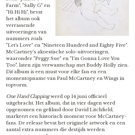
Farm", "Sally G" en
"Hi Hi Hi", bevat
het album ook
verrassende
uitvoeringen van
nummers zoals
"Let’s Love" en "Nineteen Hundred and Eighty Five".
McCartney's akoestische solo-uitvoeringen,
waaronder "Peggy Sue" en "I’m Gonna Love You
Too", laten zijn verwantschap met Buddy Holly zien.
Dit album is een must voor elke fan en een
momentopname van Paul McCartney en Wings in
topvorm.
One Hand Clapping
werd op 14 juni officieel
uitgebracht. Het album, dat in vier dagen werd
opgenomen en gefilmd door David Litchfield,
markeert een historisch moment voor McCartney-
fans. De release bevat het originele artwork en een
aantal extra nummers die destijds werden