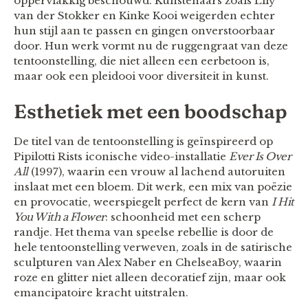
oppervlakkig beschouwd. Kunstenaars zoals Lily
van der Stokker en Kinke Kooi weigerden echter
hun stijl aan te passen en gingen onverstoorbaar
door. Hun werk vormt nu de ruggengraat van deze
tentoonstelling, die niet alleen een eerbetoon is,
maar ook een pleidooi voor diversiteit in kunst.
Esthetiek met een boodschap
De titel van de tentoonstelling is geïnspireerd op
Pipilotti Rists iconische video-installatie
Ever Is Over
All
(1997), waarin een vrouw al lachend autoruiten
inslaat met een bloem. Dit werk, een mix van poëzie
en provocatie, weerspiegelt perfect de kern van
I Hit
You With a Flower
: schoonheid met een scherp
randje. Het thema van speelse rebellie is door de
hele tentoonstelling verweven, zoals in de satirische
sculpturen van Alex Naber en ChelseaBoy, waarin
roze en glitter niet alleen decoratief zijn, maar ook
emancipatoire kracht uitstralen.