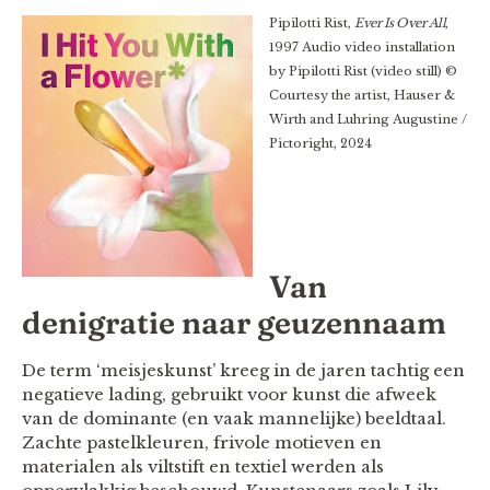
Pipilotti Rist,
Ever Is Over All
,
1997 Audio video installation
by Pipilotti Rist (video still) ©
Courtesy the artist, Hauser &
Wirth and Luhring Augustine /
Pictoright, 2024
Van
denigratie naar geuzennaam
De term ‘meisjeskunst’ kreeg in de jaren tachtig een
negatieve lading, gebruikt voor kunst die afweek
van de dominante (en vaak mannelijke) beeldtaal.
Zachte pastelkleuren, frivole motieven en
materialen als viltstift en textiel werden als