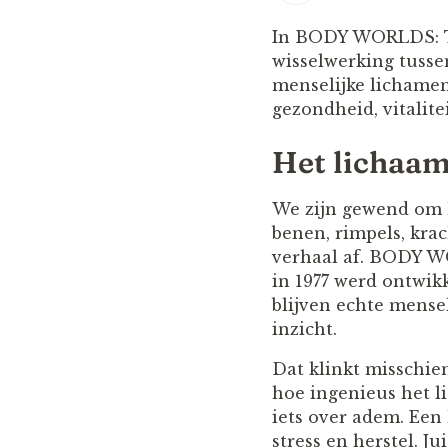
In BODY WORLDS: Th
wisselwerking tusse
menselijke lichamen
gezondheid, vitalite
Het lichaam
We zijn gewend om h
benen, rimpels, krac
verhaal af. BODY WO
in 1977 werd ontwik
blijven echte mense
inzicht.
Dat klinkt misschien
hoe ingenieus het l
iets over adem. Een 
stress en herstel. Ju