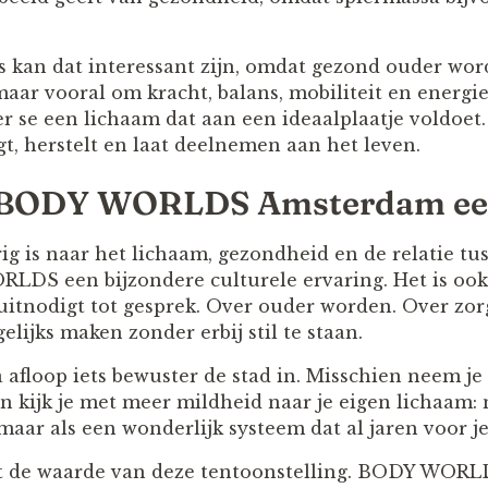
s kan dat interessant zijn, omdat gezond ouder wor
maar vooral om kracht, balans, mobiliteit en energi
per se een lichaam dat aan een ideaalplaatje voldoet
gt, herstelt en laat deelnemen aan het leven.
s BODY WORLDS Amsterdam ee
ig is naar het lichaam, gezondheid en de relatie tu
RLDS een bijzondere culturele ervaring. Het is oo
uitnodigt tot gesprek. Over ouder worden. Over zorg
elijks maken zonder erbij stil te staan.
 afloop iets bewuster de stad in. Misschien neem j
 kijk je met meer mildheid naar je eigen lichaam: ni
 maar als een wonderlijk systeem dat al jaren voor je
it de waarde van deze tentoonstelling. BODY WORLD