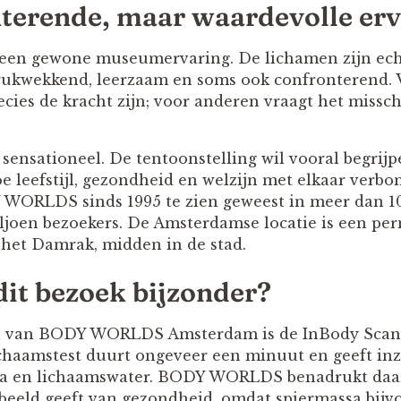
terende, maar waardevolle erv
n gewone museumervaring. De lichamen zijn echt
drukwekkend, leerzaam en soms ook confronterend.
ecies de kracht zijn; voor anderen vraagt het missc
 sensationeel. De tentoonstelling wil vooral begrij
 leefstijl, gezondheid en welzijn met elkaar verbon
 WORLDS sinds 1995 te zien geweest in meer dan 10
iljoen bezoekers. De Amsterdamse locatie is een p
 het Damrak, midden in de stad.
it bezoek bijzonder?
 van BODY WORLDS Amsterdam is de InBody Scan, di
chaamstest duurt ongeveer een minuut en geeft inz
sa en lichaamswater. BODY WORLDS benadrukt daar
d beeld geeft van gezondheid, omdat spiermassa bijv