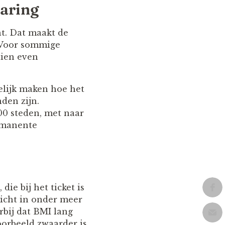
aring
. Dat maakt de
 Voor sommige
hien even
pelijk maken hoe het
den zijn.
0 steden, met naar
ermanente
e bij het ticket is
icht in onder meer
bij dat BMI lang
oorbeeld zwaarder is