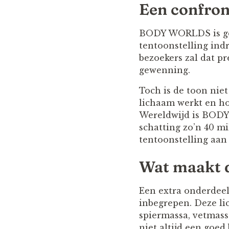
Een confron
BODY WORLDS is gee
tentoonstelling in
bezoekers zal dat pr
gewenning.
Toch is de toon niet
lichaam werkt en hoe
Wereldwijd is BODY
schatting zo’n 40 m
tentoonstelling aan
Wat maakt d
Een extra onderdeel
inbegrepen. Deze li
spiermassa, vetmas
niet altijd een goe