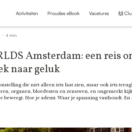
Activiteiten
Proudies eBook
Vacatures
🙌 Clu
T
4 min
•
DS Amsterdam: een reis on
ek naar geluk
stelling die niet alleen iets laat zien, maar ook iets terugk
eren, organen, bloedvaten en zenuwen, en ongemerkt kijk 
 je beweegt. Hoe je ademt. Waar je spanning vasthoudt. En 