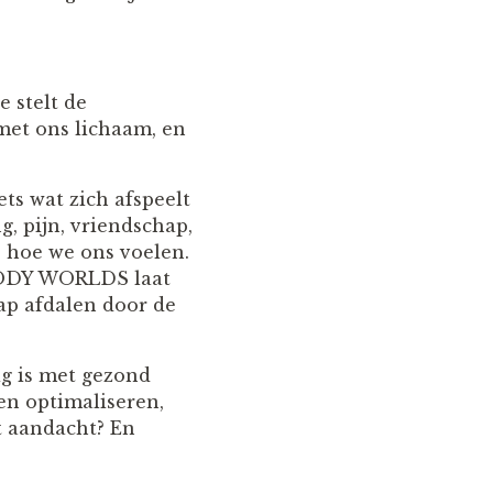
 stelt de
 met ons lichaam, en
ts wat zich afspeelt
, pijn, vriendschap,
p hoe we ons voelen.
BODY WORLDS laat
ap afdalen door de
ig is met gezond
en optimaliseren,
t aandacht? En