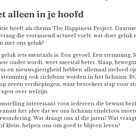
et alleen in je hoofd
ie heeft als thema The Happiness Project. Daarmee
 vraag die verrassend actueel voelt: wat doet geluk
m met ons geluk?
eluk iets mentaals is. Een gevoel. Een stemming. Ie
ie ouder wordt, weet meestal beter. Slaap, beweging
tress en nieuwsgierigheid hebben allemaal invloed o
stemming ook zichtbaar worden in het lichaam. 
 op zeven verdiepingen, waar bezoekers stap voor st
agen over welzijn.
nstelling interessant voor iedereen die bewust bez
vanuit het idee dat we ons lichaam eindeloos moet
erwondering. Wat draagt ons al die jaren? Wat vraag
of klein, helpen ons om goed te blijven leven?