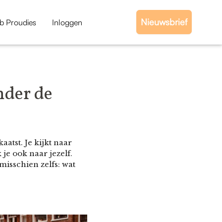
Nieuwsbrief
b Proudies
Inloggen
der de
aatst. Je kijkt naar
je ook naar jezelf.
misschien zelfs: wat