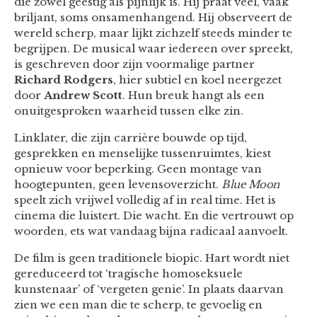
die zowel geestig als pijnlijk is. Hij praat veel, vaak
briljant, soms onsamenhangend. Hij observeert de
wereld scherp, maar lijkt zichzelf steeds minder te
begrijpen. De musical waar iedereen over spreekt,
is geschreven door zijn voormalige partner
Richard Rodgers
, hier subtiel en koel neergezet
door
Andrew Scott
. Hun breuk hangt als een
onuitgesproken waarheid tussen elke zin.
Linklater, die zijn carrière bouwde op tijd,
gesprekken en menselijke tussenruimtes, kiest
opnieuw voor beperking. Geen montage van
hoogtepunten, geen levensoverzicht.
Blue Moon
speelt zich vrijwel volledig af in real time. Het is
cinema die luistert. Die wacht. En die vertrouwt op
woorden, ets wat vandaag bijna radicaal aanvoelt.
De film is geen traditionele biopic. Hart wordt niet
gereduceerd tot ‘tragische homoseksuele
kunstenaar’ of ‘vergeten genie’. In plaats daarvan
zien we een man die te scherp, te gevoelig en