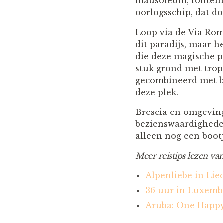
mausoleum, fonteine
oorlogsschip, dat d
Loop via de Via Rom
dit paradijs, maar h
die deze magische p
stuk grond met trop
gecombineerd met be
deze plek.
Brescia en omgeving
bezienswaardigheden 
alleen nog een boot
Meer reistips lezen va
Alpenliebe in Lie
36 uur in Luxembu
Aruba: One Happy