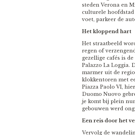
steden Verona en Mil
culturele hoofdstad
voet, parkeer de au
Het kloppend hart
Het straatbeeld word
regen of verzengend
gezellige cafés is d
Palazzo La Loggia. 
marmer uit de regio
klokkentoren met ee
Piazza Paolo VI, hi
Duomo Nuovo gebroe
je komt bij plein nu
gebouwen werd ongev
Een reis door het v
Vervolg de wandelin