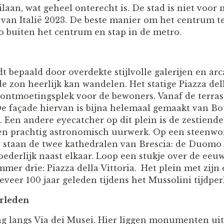
aan, wat geheel onterecht is. De stad is niet voor 
 van Italië 2023. De beste manier om het centrum te
to buiten het centrum en stap in de metro.
t bepaald door overdekte stijlvolle galerijen en arca
e zon heerlijk kan wandelen. Het statige Piazza del
e ontmoetingsplek voor de bewoners. Vanaf de terrass
De façade hiervan is bijna helemaal gemaakt van Bo
. Een andere eyecatcher op dit plein is de zestiend
n prachtig astronomisch uurwerk. Op een steenwor
er staan de twee kathedralen van Brescia: de Duomo
derlijk naast elkaar. Loop een stukje over de eeu
mmer drie: Piazza della Vittoria.
Het plein met zijn 
eer 100 jaar geleden tijdens het Mussolini tijdpe
erleden
g langs Via dei Musei. Hier liggen monumenten uit