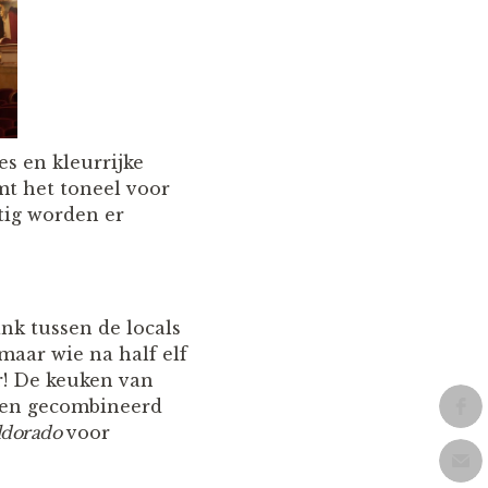
s en kleurrijke
mt het toneel voor
tig worden er
nk tussen de locals
 maar wie na half elf
r! De keuken van
rden gecombineerd
ldorado
voor
.