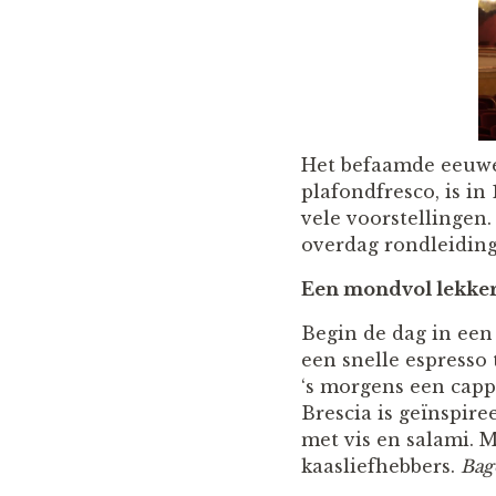
Het befaamde eeuwen
plafondfresco, is i
vele voorstellingen.
overdag rondleidin
Een mondvol lekke
Begin de dag in een
een snelle espresso 
‘s morgens een capp
Brescia is geïnspir
met vis en salami. 
kaasliefhebbers.
Bag