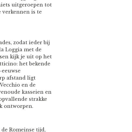
niets uitgeroepen tot
 verkennen is te
des, zodat ieder bij
la Loggia met de
en kijk je uit op het
tticino: het bekende
e-eeuwse
p afstand ligt
 Vecchio en de
wenoude kasseien en
opvallende strakke
rk ontworpen.
 de Romeinse tijd,