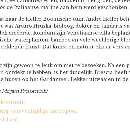
n, een amfitheater en, midden in het groen, de bo
oor de Italiaanse marine aan hem werd geschonken
a naar de Heller Botanische tuin. André Heller be
et was Arturo Hruska, bioloog, dokter en tandarts van
lek creëerde. Rondom zijn Venetiaanse villa beplant
ische waterplanten, bamboe en vele weelderige bloe
eldende kunst. Dat kunst en natuur elkaar verster
 zijn gewoon te leuk om niet te bezoeken. Na een 
ontdekt te hebben, is het duidelijk: Brescia heeft 
je huren op het Gardameer. Lekker uitwaaien in de
n Mirjam Preusterink?
chtenstein
rg: een veelzijdige metropool
 Island