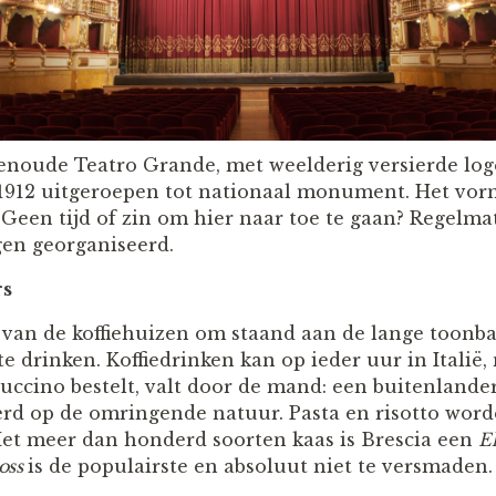
oude Teatro Grande, met weelderig versierde loge
n 1912 uitgeroepen tot nationaal monument. Het vor
 Geen tijd of zin om hier naar toe te gaan? Regelma
gen georganiseerd.
rs
 van de koffiehuizen om staand aan de lange toonba
te drinken. Koffiedrinken kan op ieder uur in Italië,
uccino bestelt, valt door de mand: een buitenlande
eerd op de omringende natuur. Pasta en risotto wo
Met meer dan honderd soorten kaas is Brescia een
E
oss
is de populairste en absoluut niet te versmaden