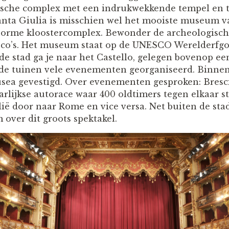
ische complex met een indrukwekkende tempel en t
nta Giulia is misschien wel het mooiste museum va
enorme kloostercomplex. Bewonder de archeologisch
co’s. Het museum staat op de UNESCO Werelderfgoe
de stad ga je naar het Castello, gelegen bovenop e
n de tuinen vele evenementen georganiseerd. Binne
usea gevestigd. Over evenementen gesproken: Bresci
arlijkse autorace waar 400 oldtimers tegen elkaar str
alië door naar Rome en vice versa. Net buiten de stad
over dit groots spektakel.