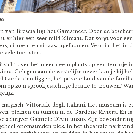
er
den van Brescia ligt het Gardameer. Door de besche
t er hier een zeer mild klimaat. Dat zorgt voor een
rs, citroen- en sinaasappelbomen. Vermijd het in 
 vele toeristen.
tzicht over het meer neem plaats op een terrasje in
iera. Gelegen aan de westelijke oever kun je bij he
el Garda zien liggen, het privé-eiland van de famil
om op zo’n sprookjesachtige locatie te trouwen? Wan
gelijk.
 magisch: Vittoriale degli Italiani. Het museum is e
n, pleinen en tuinen in de Gardone Riviera. En is
nse schrijver Gabriele D'Annunzio. Zijn bewondering
geheel onomstreden plek. In het theatrale park vind