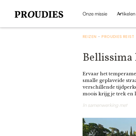
Onze missie
Artikelen
REIZEN
PROUDIES REIST
•
Bellissima 
Ervaar het temperament
smalle geplaveide stra
verschillende tijdper
moois krijg je trek en
In samenwerking met