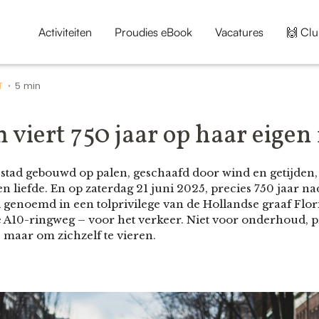
Activiteiten
Proudies eBook
Vacatures
🙌 Clu
T
5 min
•
viert 750 jaar op haar eigen
 stad gebouwd op palen, geschaafd door wind en getijde
en liefde. En op zaterdag 21 juni 2025, precies 750 jaar 
d genoemd in een tolprivilege van de Hollandse graaf Floris
 A10-ringweg – voor het verkeer. Niet voor onderhoud, pr
maar om zichzelf te vieren.