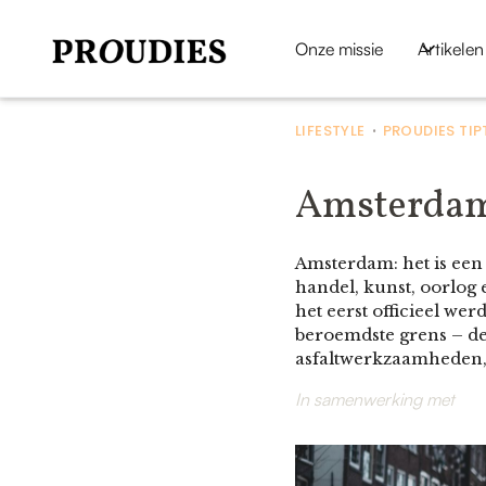
Onze missie
Artikelen
LIFESTYLE
PROUDIES TIP
•
Amsterdam 
Amsterdam: het is een
handel, kunst, oorlog 
het eerst officieel wer
beroemdste grens – de
asfaltwerkzaamheden, 
In samenwerking met