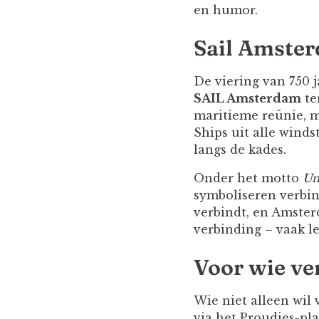
en humor.
Sail Amster
De viering van 750 j
SAIL Amsterdam
te
maritieme reünie, ma
Ships uit alle wind
langs de kades.
Onder het motto
Un
symboliseren verbind
verbindt, en Amster
verbinding – vaak l
Voor wie ve
Wie niet alleen wil 
via het Proudies-pl