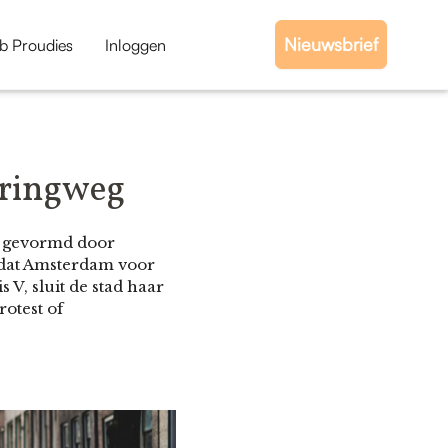
Nieuwsbrief
b Proudies
Inloggen
 ringweg
n, gevormd door
nadat Amsterdam voor
 V, sluit de stad haar
otest of