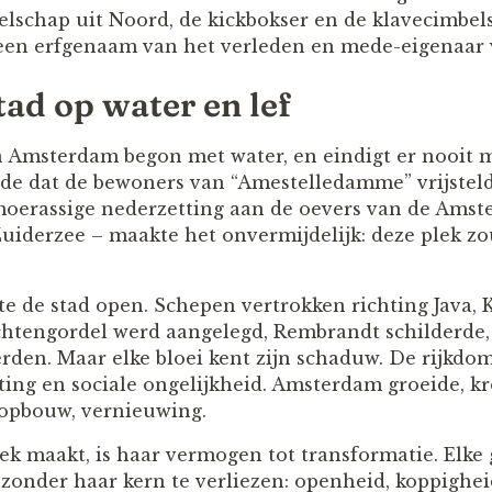
lschap uit Noord, de kickbokser en de klavecimbelsp
een erfgenaam van het verleden en mede-eigenaar 
tad op water en lef
 Amsterdam begon met water, en eindigt er nooit m
e dat de bewoners van “Amestelledamme” vrijstelde
oerassige nederzetting aan de oevers van de Amstel
Zuiderzee – maakte het onvermijdelijk: deze plek zou
te de stad open. Schepen vertrokken richting Java,
htengordel werd aangelegd, Rembrandt schilderde, 
rden. Maar elke bloei kent zijn schaduw. De rijkd
iting en sociale ongelijkheid. Amsterdam groeide, k
eropbouw, vernieuwing.
 maakt, is haar vermogen tot transformatie. Elke 
zonder haar kern te verliezen: openheid, koppighei