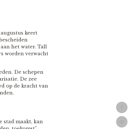
 augustus keert
 bescheiden
aan het water. Tall
ers worden verwacht
ieden. De schepen
risatie. De zee
wd op de kracht van
inden.
ze stad maakt, kan
eden, toekomst”