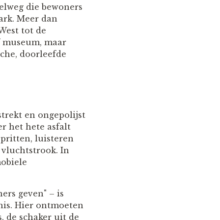
nelweg die bewoners
ark. Meer dan
est tot de
 of museum, maar
che, doorleefde
strekt en ongepolijst
 het hete asfalt
ritten, luisteren
 vluchtstrook. In
obiele
ers geven" – is
enis. Hier ontmoeten
, de schaker uit de