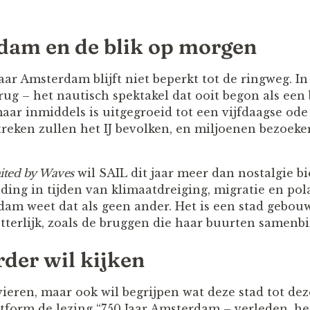
dam en de blik op morgen
aar Amsterdam blijft niet beperkt tot de ringweg. In
rug – het nautisch spektakel dat ooit begon als een
ar inmiddels is uitgegroeid tot een vijfdaagse ode 
streken zullen het IJ bevolken, en miljoenen bezoek
ited by Waves
wil SAIL dit jaar meer dan nostalgie b
ing in tijden van klimaatdreiging, migratie en pola
dam weet dat als geen ander. Het is een stad gebou
etterlijk, zoals de bruggen die haar buurten samenb
rder wil kijken
vieren, maar ook wil begrijpen wat deze stad tot de
atform de lezing “750 Jaar Amsterdam – verleden, h