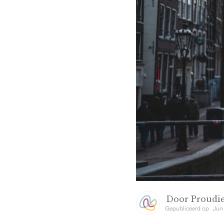
Door
Proudie
Gepubliceerd op
Jun