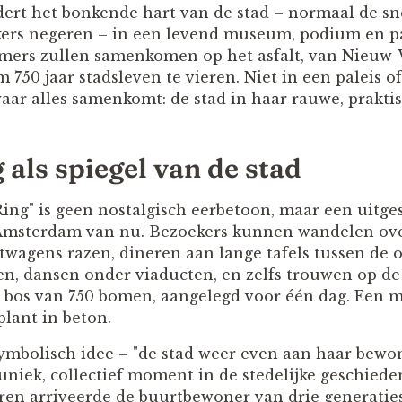
ert het bonkende hart van de stad – normaal de s
kers negeren – in een levend museum, podium en p
ers zullen samenkomen op het asfalt, van Nieuw-W
 750 jaar stadsleven te vieren. Niet in een paleis
ar alles samenkomt: de stad in haar rauwe, praktis
als spiegel van de stad
Ring" is geen nostalgisch eerbetoon, maar een uitge
 Amsterdam van nu. Bezoekers kunnen wandelen over
wagens razen, dineren aan lange tafels tussen de op
ten, dansen onder viaducten, en zelfs trouwen op de
 bos van 750 bomen, aangelegd voor één dag. Een m
plant in beton.
ymbolisch idee – "de stad weer even aan haar bewon
 uniek, collectief moment in de stedelijke geschied
eren arriveerde de buurtbewoner van drie generaties