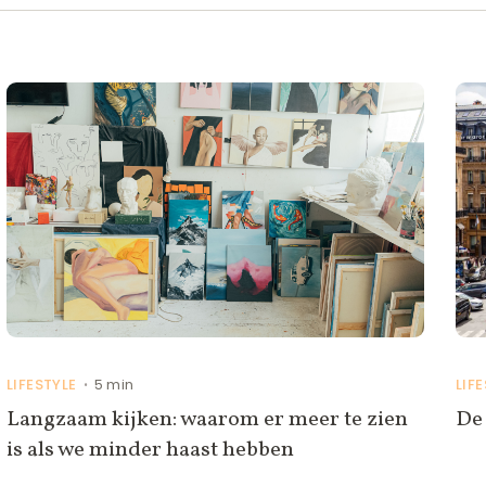
LIFESTYLE
5 min
LIF
•
Langzaam kijken: waarom er meer te zien
De 
is als we minder haast hebben