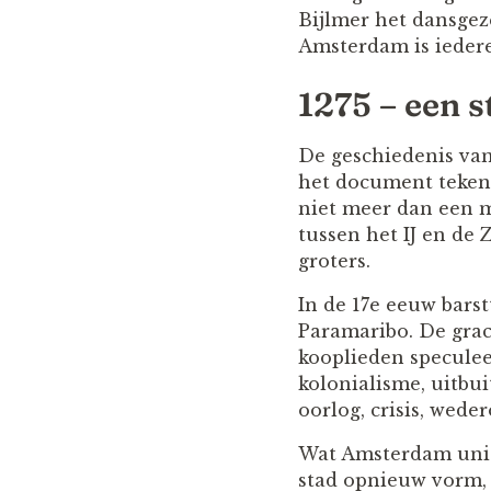
Bijlmer het dansgeze
Amsterdam is ieder
1275 – een s
De geschiedenis van
het document tekend
niet meer dan een m
tussen het IJ en de 
groters.
In de 17e eeuw barst
Paramaribo. De grac
kooplieden speculee
kolonialisme, uitbu
oorlog, crisis, wed
Wat Amsterdam uniek
stad opnieuw vorm, 