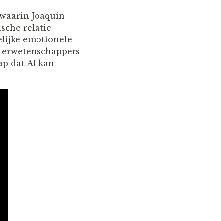
 waarin Joaquin
sche relatie
elijke emotionele
uterwetenschappers
ap dat AI kan