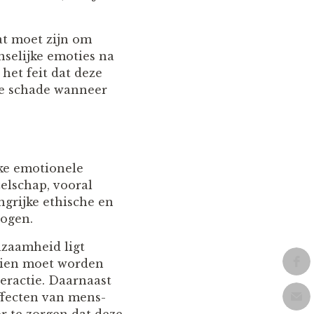
at moet zijn om
nselijke emoties na
het feit dat deze
ele schade wanneer
jke emotionele
elschap, vooral
grijke ethische en
wogen.
nzaamheid ligt
ezien moet worden
teractie. Daarnaast
fecten van mens-
r te zorgen dat deze