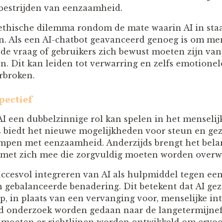
t bestrijden van eenzaamheid.
 ethische dilemma rondom de mate waarin AI in sta
n. Als een AI-chatbot geavanceerd genoeg is om me
 de vraag of gebruikers zich bewust moeten zijn van 
ijn. Dit kan leiden tot verwarring en zelfs emotion
rbroken.
pectief
 AI een dubbelzinnige rol kan spelen in het menseli
s biedt het nieuwe mogelijkheden voor steun en gez
pen met eenzaamheid. Anderzijds brengt het belan
n met zich mee die zorgvuldig moeten worden over
succesvol integreren van AI als hulpmiddel tegen ee
en gebalanceerde benadering. Dit betekent dat AI g
p, in plaats van een vervanging voor, menselijke in
d onderzoek worden gedaan naar de langetermijnef
 moeten er richtlijnen worden ontwikkeld om ervoo