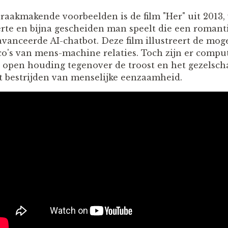
raakmakende voorbeelden is de film "Her" uit 2013,
rte en bijna gescheiden man speelt die een romanti
vanceerde AI-chatbot. Deze film illustreert de mog
ico's van mens-machine relaties. Toch zijn er comp
n open houding tegenover de troost en het gezelsch
et bestrijden van menselijke eenzaamheid.