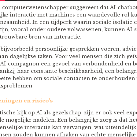
 computerwetenschapper suggereert dat AI-chatbot
ke interactie met machines een waardevolle rol k
zaamheid. In een tijdperk waarin sociale isolatie
ijn, vooral onder oudere volwassenen, kunnen AI-
trouwbare bron van interactie.
bijvoorbeeld persoonlijke gesprekken voeren, advies
an dagelijkse taken. Voor veel mensen die zich geï
 AI-compagnon een gevoel van verbondenheid en be
ankzij haar constante beschikbaarheid, een belangr
eite hebben om sociale contacten te onderhouden 
dsproblemen.
ningen en risico's
sche kijk op AI als gezelschap, zijn er ook veel exp
 mogelijke nadelen. Een belangrijke zorg is dat h
enselijke interactie kan vervangen, wat uiteindelijk
ensen zouden kunnen afhaken van echte menselijke c