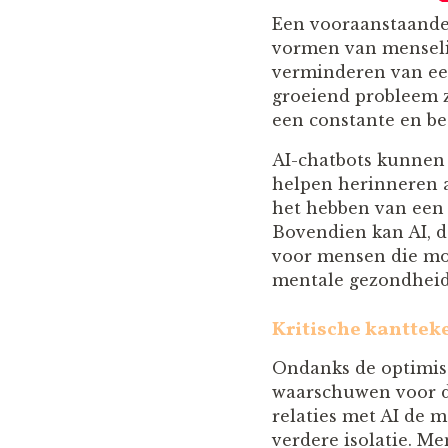
Een vooraanstaande
vormen van menselij
verminderen van een
groeiend probleem z
een constante en be
AI-chatbots kunnen 
helpen herinneren a
het hebben van een
Bovendien kan AI, d
voor mensen die mo
mentale gezondhei
Kritische kantteke
Ondanks de optimisti
waarschuwen voor de
relaties met AI de m
verdere isolatie. M