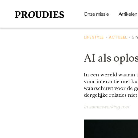
Onze missie
Artikelen
LIFESTYLE
ACTUEEL
5 
•
•
AI als opl
In een wereld waarin 
voor interactie met k
waarschuwt voor de ge
dergelijke relaties ni
In samenwerking met