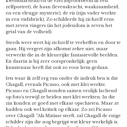
kwetsbaarheid) en de ezel (bijvoorbeeld in een
zelfportret), de haan (levenskracht, waakzaamheid,
en een vleugje mysterie), de vis (zijn vader werkte
in een visfabriek). Zo schilderde hij zichzelf eens
met zeven vingers (in het jodendom is zeven het
getal van de volheid).
Steeds weer weet hij zichzelf te verheffen en door te
gaan. Hij vergeet zijn afkomst zeker niet, maar
verwerkt die in de kleurrijke fantasievolle beelden.
En daarin is hij zeer oorspronkelijk; geen
kunstenaar heeft dat ooit zo voor hem gedaan.
Iets waar ik zelf erg van onder de indruk ben is dat
Chagall, evenals Picasso, ook met klei werkte.
Picasso en Chagall stonden samen vrolijk lachend
op foto’s terwijl ze beiden met klei werkten. In die
zin konden ze goed met elkaar opschieten. Maar ze
hadden ook wel kritiek op elkaar. Zo zei Picasso
over Chagall: "Als Matisse sterft, zal Chagall de enige
schilder zijn die nog begrijpt wat kleur werkelijk is.