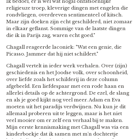
Ik bedoel, er is wel wat nogal onfatsoenlijke
religieuze troep, kleverige dingen met engelen die
rondvliegen, overdreven sentimenteel of kitsch.
Maar zijn doeken zijn echt geschilderd, niet zomaar
in elkaar geflanst. Sommige van de laatste dingen
die ik in Parijs zag, waren echt goed."
Chagall reageerde laconiek: "Wat een genie, die
Picasso. Jammer dat hij niet schildert."
Chagall vertelt in ieder werk verhalen. Over (zijn)
geschiedenis en het Joodse volk, over schoonheid,
over liefde zoals het schilderij in deze column
afgebeeld. Een liefdespaar met een rode haan en
allerlei details op de achtergrond. De ezel, de slang
en als je goed kijkt nog veel meer. Adam en Eva
moeten uit het paradijs verdwijnen. Nu kun je dit
allemaal proberen uit te leggen, maar is het niet
veel mooier om er zelf een verhaal bij te maken.
Mijn eerste kennismaking met Chagall was via een
kinderboekje dat ik samen met m’n dochtertje