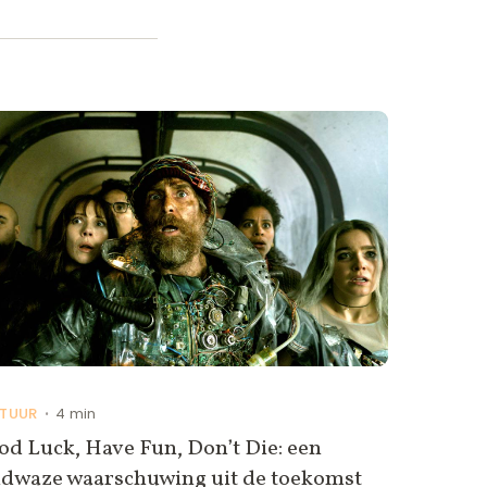
TUUR
4 min
•
d Luck, Have Fun, Don’t Die: een
ldwaze waarschuwing uit de toekomst