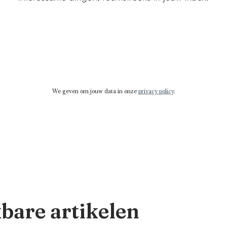
We geven om jouw data in onze
privacy policy
.
kbare artikelen