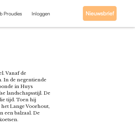
Nieuwsbrief
b Proudies
Inloggen
l. Vanaf de
n. In de negentiende
woonde in Huys
se landschapsstijl. De
 tijd. Toen hij
an het Lange Voorhout,
n een balzaal. De
koetsen.