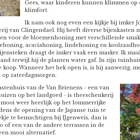
Gees, waar kinderen kunnen klimmen op 
klimfort.
Ik nam ook nog even een kijkje bij imker Jo
ij van Clingendael. Hij heeft diverse bijenkasten m
gen voor de bloemenhoning met verschillende smak
ehoning, acaciahoning, lindehoning en koolzaadho
jensteken draagt de imker vaak een masker. Ik maa
and terwijl hij de planten water gaf. In zijn tuinhui
e koop. Wanneer het hek open is, is hij aanwezig, m
 op zaterdagmorgen.
astenhuis van de Van Brienens - een van
huizen op het landgoed - is theeschenkerij
t mooi weer heerlijk op het lommerrijke
jdens de opening van de Japanse tuin te
kje te bemachtigen bij IJgenweis, dan is
o of een van de andere terrassen in de
en mooi alternatief.