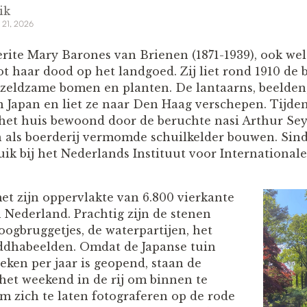
ik
 21, 2026
rite Mary Barones van Brienen (1871-1939), ook wel
 haar dood op het landgoed. Zij liet rond 1910 de
zeldzame bomen en planten. De lantaarns, beelden
 in Japan en liet ze naar Den Haag verschepen. Tijd
et huis bewoond door de beruchte nasi Arthur Seyss
 als boerderij vermomde schuilkelder bouwen. Sind
uik bij het Nederlands Instituut voor International
et zijn oppervlakte van 6.800 vierkante
 Nederland. Prachtig zijn de stenen
oogbruggetjes, de waterpartijen, het
eddhabeelden. Omdat de Japanse tuin
eken per jaar is geopend, staan de
 het weekend in de rij om binnen te
 zich te laten fotograferen op de rode