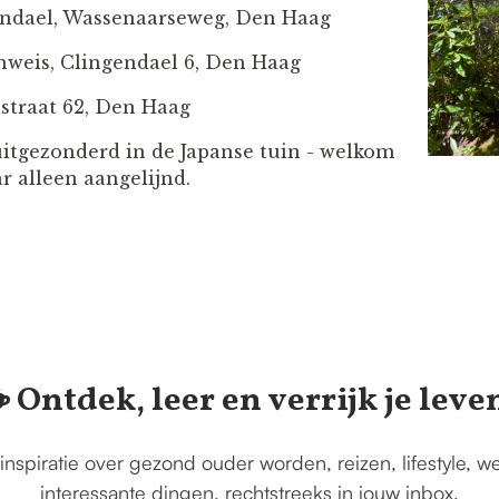
endael, Wassenaarseweg, Den Haag
nweis, Clingendael 6, Den Haag
lstraat 62, Den Haag
uitgezonderd in de Japanse tuin - welkom
r alleen aangelijnd.
️ Ontdek, leer en verrijk je leve
inspiratie over gezond ouder worden, reizen, lifestyle, w
interessante dingen, rechtstreeks in jouw inbox.