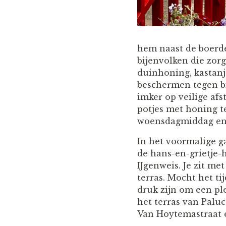
hem naast de boerder
bijenvolken die zor
duinhoning, kastanj
beschermen tegen bi
imker op veilige afst
potjes met honing t
woensdagmiddag en
In het voormalige g
de hans-en-grietje-
IJgenweis. Je zit me
terras. Mocht het ti
druk zijn om een ple
het terras van Paluc
Van Hoytemastraat e