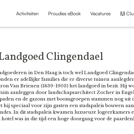
Activiteiten
Proudies eBook
Vacatures
🙌 Clu
Landgoed Clingendael
ndgoederen in Den Haag is toch wel Landgoed Clingendae
den er adellijke families die er diverse tuinen aanlegde
on Van Brienen (1839-1903) het landgoed in bezit. Hij 
 tuin aanleggen door landschapsarchitect Zocher in Engel
erpaden en de gazons met boomgroepen stammen nog uit die
iet hij speciaal voor zijn gasten een stadspaleis bouwen a
Indes. In dit stadspaleis kwamen luxueuze logeerkamers e
 hotel was in die tijd een hoge doorgang voor de paarden