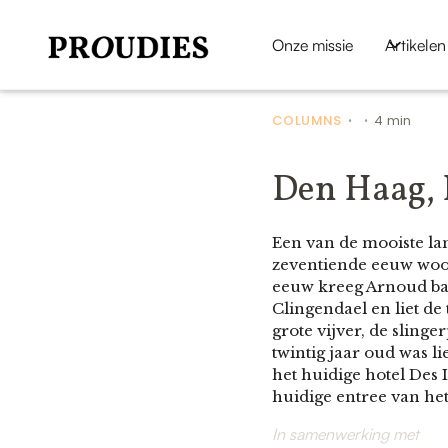
Onze missie
Artikelen
COLUMNS
4 min
•
•
Den Haag, 
Een van de mooiste la
zeventiende eeuw woon
eeuw kreeg Arnoud bar
Clingendael en liet de
grote vijver, de sling
twintig jaar oud was l
het huidige hotel Des 
huidige entree van het
In samenwerking met