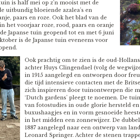
uin is half mei op z’n mooist met de
e uitbundig bloeiende azalea’s en
nje, paars en roze. Ook het blad van de
in het voorjaar roze, rood, paars en oranje
s de Japanse tuin geopend tot en met 6 juni
ktober is de Japanse tuin eveneens voor
eopend.
Ook prachtig om te zien is de oud-Hollans
achter Huys Clingendael (volg de wegwijze
in 1915 aangelegd en ontworpen door freul
die tijd intensieve contacten met de Britse
zich inspireren door tuinontwerpen die 
‘Dutch gardens’ pleegt te noemen. De tuin 
van fotostudies in oude glorie hersteld en
buxushaagjes en in vorm gesnoeide heest
in het midden een zonnewijzer. De dubbel
1887 aangelegd naar een ontwerp van land
Leonard Springer. Achter de stenen trappe