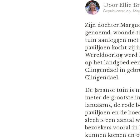
Door
Ellie Br
Gepubliceerd op
May
Zijn dochter Margue
genoemd, woonde tot
tuin aanleggen met 
paviljoen kocht zij
Wereldoorlog werd h
op het landgoed een
Clingendael in gebr
Clingendael.
De Japanse tuin is m
meter de grootste in
lantaarns, de rode b
paviljoen en de bo
slechts een aantal w
bezoekers vooral in
kunnen komen en om