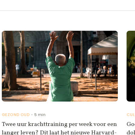
GEZOND OUD
5 min
CUL
•
Twee uur krachttraining per week voor een
Goo
langer leven? Dit laat het nieuwe Harvard-
do