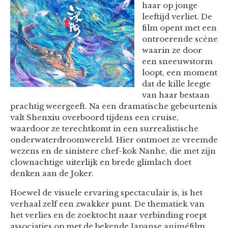
haar op jonge
leeftijd verliet. De
film opent met een
ontroerende scène
waarin ze door
een sneeuwstorm
loopt, een moment
dat de kille leegte
van haar bestaan
prachtig weergeeft. Na een dramatische gebeurtenis
valt Shenxiu overboord tijdens een cruise,
waardoor ze terechtkomt in een surrealistische
onderwaterdroomwereld. Hier ontmoet ze vreemde
wezens en de sinistere chef-kok Nanhe, die met zijn
clownachtige uiterlijk en brede glimlach doet
denken aan de Joker.
Hoewel de visuele ervaring spectaculair is, is het
verhaal zelf een zwakker punt. De thematiek van
het verlies en de zoektocht naar verbinding roept
associaties op met de bekende Japanse animéfilm