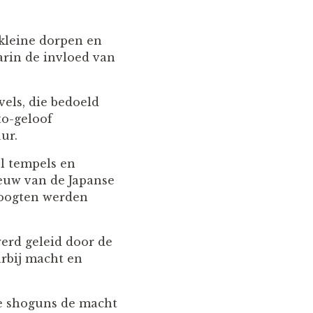
 kleine dorpen en
arin de invloed van
els, die bedoeld
to-geloof
ur.
el tempels en
euw van de Japanse
 hoogten werden
erd geleid door de
arbij macht en
 de shoguns de macht