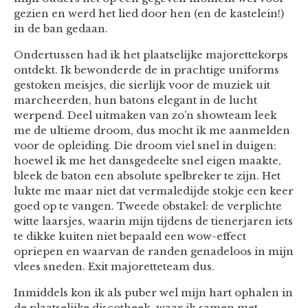
gezien en werd het lied door hen (en de kastelein!)
in de ban gedaan.
Ondertussen had ik het plaatselijke majorettekorps
ontdekt. Ik bewonderde de in prachtige uniforms
gestoken meisjes, die sierlijk voor de muziek uit
marcheerden, hun batons elegant in de lucht
werpend. Deel uitmaken van zo’n showteam leek
me de ultieme droom, dus mocht ik me aanmelden
voor de opleiding. Die droom viel snel in duigen:
hoewel ik me het dansgedeelte snel eigen maakte,
bleek de baton een absolute spelbreker te zijn. Het
lukte me maar niet dat vermaledijde stokje een keer
goed op te vangen. Tweede obstakel: de verplichte
witte laarsjes, waarin mijn tijdens de tienerjaren iets
te dikke kuiten niet bepaald een wow-effect
opriepen en waarvan de randen genadeloos in mijn
vlees sneden. Exit majoretteteam dus.
Inmiddels kon ik als puber wel mijn hart ophalen in
de plaatselijke discotheek, waar ik samen met