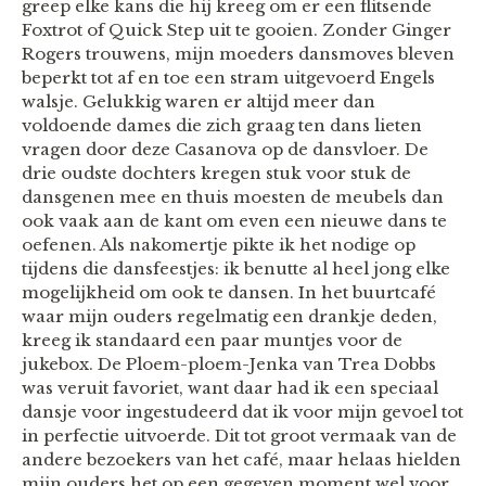
greep elke kans die hij kreeg om er een flitsende
Foxtrot of Quick Step uit te gooien. Zonder Ginger
Rogers trouwens, mijn moeders dansmoves bleven
beperkt tot af en toe een stram uitgevoerd Engels
walsje. Gelukkig waren er altijd meer dan
voldoende dames die zich graag ten dans lieten
vragen door deze Casanova op de dansvloer. De
drie oudste dochters kregen stuk voor stuk de
dansgenen mee en thuis moesten de meubels dan
ook vaak aan de kant om even een nieuwe dans te
oefenen. Als nakomertje pikte ik het nodige op
tijdens die dansfeestjes: ik benutte al heel jong elke
mogelijkheid om ook te dansen. In het buurtcafé
waar mijn ouders regelmatig een drankje deden,
kreeg ik standaard een paar muntjes voor de
jukebox. De Ploem-ploem-Jenka van Trea Dobbs
was veruit favoriet, want daar had ik een speciaal
dansje voor ingestudeerd dat ik voor mijn gevoel tot
in perfectie uitvoerde. Dit tot groot vermaak van de
andere bezoekers van het café, maar helaas hielden
mijn ouders het op een gegeven moment wel voor