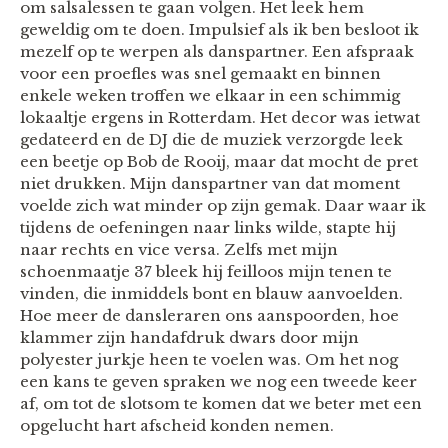
om salsalessen te gaan volgen. Het leek hem
geweldig om te doen. Impulsief als ik ben besloot ik
mezelf op te werpen als danspartner. Een afspraak
voor een proefles was snel gemaakt en binnen
enkele weken troffen we elkaar in een schimmig
lokaaltje ergens in Rotterdam. Het decor was ietwat
gedateerd en de DJ die de muziek verzorgde leek
een beetje op Bob de Rooij, maar dat mocht de pret
niet drukken. Mijn danspartner van dat moment
voelde zich wat minder op zijn gemak. Daar waar ik
tijdens de oefeningen naar links wilde, stapte hij
naar rechts en vice versa. Zelfs met mijn
schoenmaatje 37 bleek hij feilloos mijn tenen te
vinden, die inmiddels bont en blauw aanvoelden.
Hoe meer de dansleraren ons aanspoorden, hoe
klammer zijn handafdruk dwars door mijn
polyester jurkje heen te voelen was. Om het nog
een kans te geven spraken we nog een tweede keer
af, om tot de slotsom te komen dat we beter met een
opgelucht hart afscheid konden nemen.